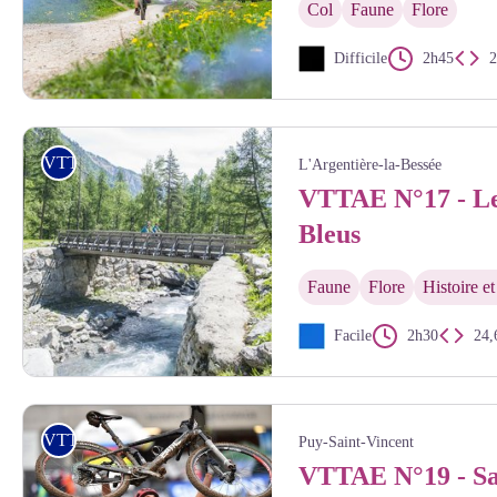
Col
Faune
Flore
Difficile
2h45
Thibaut BLAIS
VTTAE
L'Argentière-la-Bessée
VTTAE N°17 - L
Bleus
Faune
Flore
Histoire et
Facile
2h30
24
Thibaut BLAIS
VTTAE
Puy-Saint-Vincent
VTTAE N°19 - S