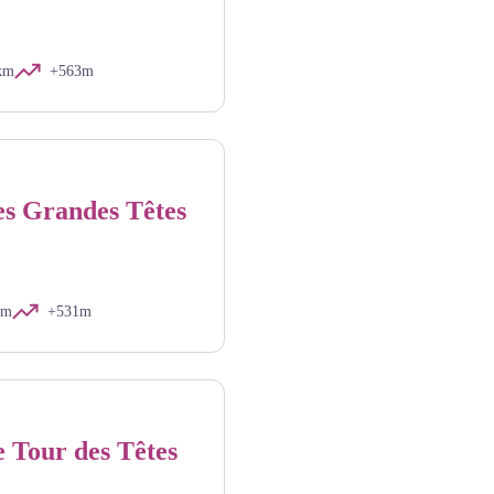
km
+563m
s Grandes Têtes
km
+531m
 Tour des Têtes