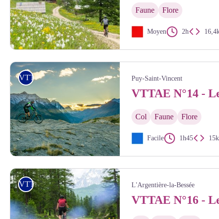
Faune
Flore
Moyen
2h
16,4
Thibaut BLAIS
VTTAE
Puy-Saint-Vincent
VTTAE N°14 - Le
Col
Faune
Flore
Facile
1h45
15
Coucher du soleil les têtes - Rogier van Rijn
VTTAE
L'Argentière-la-Bessée
VTTAE N°16 - Le