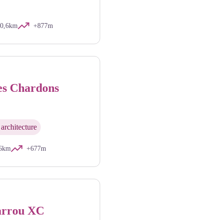
20,6km
+877m
es Chardons
 architecture
,6km
+677m
arrou XC