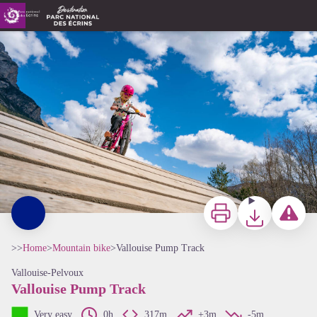
Vallouise Pump Track
Rogier Van Rijn
Print
Download
Report a p
>>
Home
>
Mountain bike
>
Vallouise Pump Track
Vallouise-Pelvoux
Vallouise Pump Track
Very easy
0h
317m
+3m
-5m