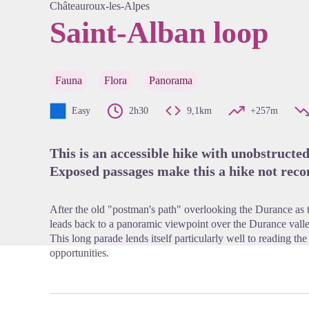
Châteauroux-les-Alpes
Saint-Alban loop
View pi
Fauna
Flora
Panorama
Easy
2h30
9,1km
+257m
This is an accessible hike with unobstructe
Exposed passages make this a hike not rec
After the old "postman's path" overlooking the Durance as 
leads back to a panoramic viewpoint over the Durance vall
This long parade lends itself particularly well to reading t
opportunities.