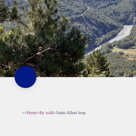
>>
Home
>
By walk
>
Saint-Alban loop