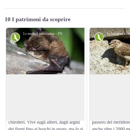
10 I patrimoni da scoprire
Le murin à moustaches - PNE - Corail Marc
Fauna
Fauna
Il vespertilio mustacchino
L’amante delle vecc
Il vespertilio mustacchino è un pipistrello
La passera lagia è un
dal muso scuro, piuttosto comune in
che si installa gener
View picture in full screen
alcune regioni di montagna, dove è
agricole in cui abbo
probabilmente una delle specie più
esposte: terrazze colt
diffuse subito dopo i suoi cugini
pietraie, vecchie cos
chirotteri. Vive sugli alberi, dagli argini
passero del meridion
dei fiumi fino ai boschi in quota, ma lo si
anche oltre i 2000 me