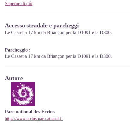
documentazione, libri Park. Ingresso libero. Tutte le animazioni
Saperne di più
del Parco sono gratuite salvo indicazione contraria.
Accesso stradale e parcheggi
Le Casset a 17 km da Briançon per la D1091 e la D300.
Parcheggio :
Le Casset a 17 km da Briançon per la D1091 e la D300.
Autore
Parc national des Ecrins
https://www.ecrins-parcnational.fr