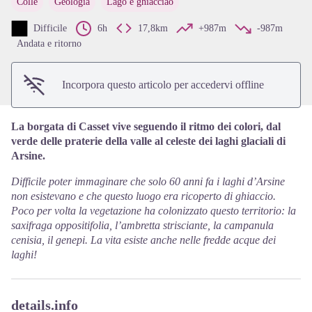
Colle
Geologia
Lago e ghiacciao
View picture in full screen
Difficile
6h
17,8km
+987m
-987m
Andata e ritorno
Incorpora questo articolo per accedervi offline
La borgata di Casset vive seguendo il ritmo dei colori, dal
verde delle praterie della valle al celeste dei laghi glaciali di
Arsine.
Difficile poter immaginare che solo 60 anni fa i laghi d’Arsine
non esistevano e che questo luogo era ricoperto di ghiaccio.
Poco per volta la vegetazione ha colonizzato questo territorio: la
saxifraga oppositifolia, l’ambretta strisciante, la campanula
cenisia, il genepi. La vita esiste anche nelle fredde acque dei
laghi!
details.info