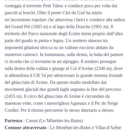
costeggia il torrrente Petit Tabuc e conduce poco per volta dai
pascoli ai boschi. Oltre il ponte Clot du Gué ha inizio
un’ascensione regolare che attraversa i larici e conduce alla radura
del Grand Pré (1683 m) e al lago della Douche (1901 m). Il
territorio del Parco nazionale degli Ecrins inizia proprio dall’altra
parte del guado in pietra e legno. Un sentiero sinuoso tra
imponenti ghiaioni sbocca su un vallone roccioso abitato da
numerosi camosci. In lontananza, sulla destra, la baita del pastore
ci ricorda che ci troviamo in un alpeggio. Il sentiero prosegue
sulla destra della vallata e giunge al Col d'Arsine (2340 m), dove
si abbandona il GR 54 per attraversare la grande morena frontale
del ghiacciaio di Arsine. Da questo risalto modellato dai
movimenti glaciali due grandi laghi segnano la fine del percorso
(2455 m). Il circo del ghiacciaio di Arsine è circondato da
maestose vette, come i meravigliosi Agneaux e il Pic de Neige
Cordier. Per il ritorno percorrere lo stesso itinerario a ritroso.
Partenza
:
Casset (Le Mônetier-les-Bains)
Comune attraversato
:
Le Monêtier-les-Bains e Villar-d'Arêne