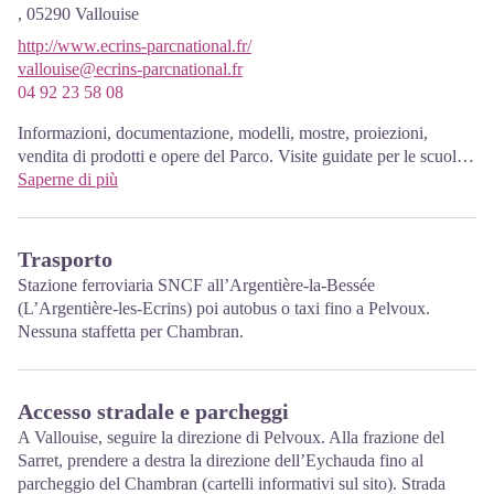
,
05290
Vallouise
http://www.ecrins-parcnational.fr/
vallouise@ecrins-parcnational.fr
04 92 23 58 08
Informazioni, documentazione, modelli, mostre, proiezioni,
vendita di prodotti e opere del Parco. Visite guidate per le scuole,
prenotazione obbligatoria. Il nuovo Park House inaugurato nel
Saperne di più
Vallouise dal 1 ° giugno, e offre ai visitatori una mostra
permanente interattiva che invita a esplorare la zona e il suo
patrimonio. Uno spazio espositivo temporaneo consentirà una
Trasporto
rinnovata offerta. Infine, il dispositivo è completato da una sala
Stazione ferroviaria SNCF all’Argentière-la-Bessée
audiovisivi per organizzare proiezioni e conferenze Ingresso
(L’Argentière-les-Ecrins) poi autobus o taxi fino a Pelvoux.
gratuito. Tutte le animazioni del Parco sono gratuite salvo
Nessuna staffetta per Chambran.
indicazione contraria.
Accesso stradale e parcheggi
A Vallouise, seguire la direzione di Pelvoux. Alla frazione del
Sarret, prendere a destra la direzione dell’Eychauda fino al
parcheggio del Chambran (cartelli informativi sul sito). Strada