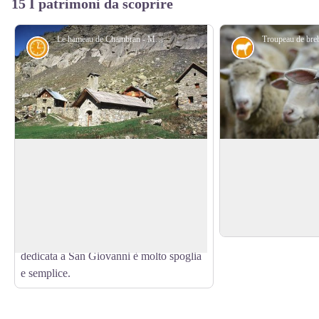
15 I patrimoni da scoprire
Le hameau de Chambran - Marie-Geneviève Nicolas - PNE
Storia
Pastoralismo
Frazione di Chambran
Evoluzione del pas
A 1700 metri di altitudine, questa era
Nel vallone, ruderi 
stata abitata in estate, durante lo
conigliere, risultato 
View picture in full screen
stivaggio. L’antica latteria ha ripreso
praterie da falciatura
colori ed è diventata un piccolo bar.La
un’epoca ormai pass
sua piccola cappella molto carina
dedicata a San Giovanni è molto spoglia
e semplice.