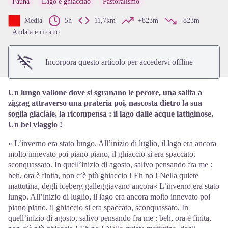
Fauna
Lago e ghiacciao
Pastoralismo
View picture in full screen
Media
5h
11,7km
+823m
-823m
Andata e ritorno
Incorpora questo articolo per accedervi offline
Un lungo vallone dove si sgranano le pecore, una salita a
zigzag attraverso una prateria poi, nascosta dietro la sua
soglia glaciale, la ricompensa : il lago dalle acque lattiginose.
Un bel viaggio !
« L’inverno era stato lungo. All’inizio di luglio, il lago era ancora
molto innevato poi piano piano, il ghiaccio si era spaccato,
sconquassato. In quell’inizio di agosto, salivo pensando fra me :
beh, ora è finita, non c’è più ghiaccio ! Eh no ! Nella quiete
mattutina, degli iceberg galleggiavano ancora« L’inverno era stato
lungo. All’inizio di luglio, il lago era ancora molto innevato poi
piano piano, il ghiaccio si era spaccato, sconquassato. In
quell’inizio di agosto, salivo pensando fra me : beh, ora è finita,