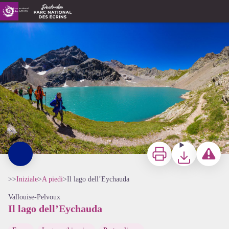
Il lago dell’Eychauda
Lac de l'Eychauda - Bertrand Bodin - Parc national des Ecrins
Stampa
Scaricare
Segnala u
>>
Iniziale
>
A piedi
>
Il lago dell’Eychauda
Vallouise-Pelvoux
Il lago dell’Eychauda