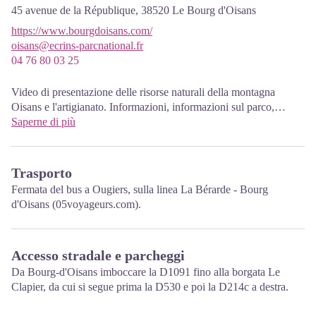
45 avenue de la République,
38520
Le Bourg d'Oisans
https://www.bourgdoisans.com/
oisans@ecrins-parcnational.fr
04 76 80 03 25
Video di presentazione delle risorse naturali della montagna
Oisans e l'artigianato. Informazioni, informazioni sul parco,
proiezioni, angolo lettura per i bambini. Accessibile alle persone
Saperne di più
con mobilità ridotta. Ingresso libero. Tutte le animazioni del Parco
sono gratuite salvo indicazione contraria.
Trasporto
Fermata del bus a Ougiers, sulla linea La Bérarde - Bourg
d'Oisans (05voyageurs.com).
Accesso stradale e parcheggi
Da Bourg-d'Oisans imboccare la D1091 fino alla borgata Le
Clapier, da cui si segue prima la D530 e poi la D214c a destra.