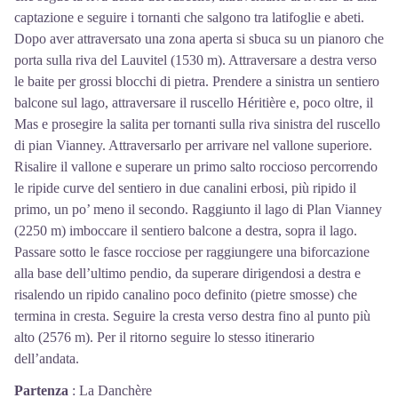
captazione e seguire i tornanti che salgono tra latifoglie e abeti.
Dopo aver attraversato una zona aperta si sbuca su un pianoro che
porta sulla riva del Lauvitel (1530 m). Attraversare a destra verso
le baite per grossi blocchi di pietra. Prendere a sinistra un sentiero
balcone sul lago, attraversare il ruscello Héritière e, poco oltre, il
Mas e prosegire la salita per tornanti sulla riva sinistra del ruscello
di pian Vianney. Attraversarlo per arrivare nel vallone superiore.
Risalire il vallone e superare un primo salto roccioso percorrendo
le ripide curve del sentiero in due canalini erbosi, più ripido il
primo, un po’ meno il secondo. Raggiunto il lago di Plan Vianney
(2250 m) imboccare il sentiero balcone a destra, sopra il lago.
Passare sotto le fasce rocciose per raggiungere una biforcazione
alla base dell’ultimo pendio, da superare dirigendosi a destra e
risalendo un ripido canalino poco definito (pietre smosse) che
termina in cresta. Seguire la cresta verso destra fino al punto più
alto (2576 m). Per il ritorno seguire lo stesso itinerario
dell’andata.
Partenza
:
La Danchère