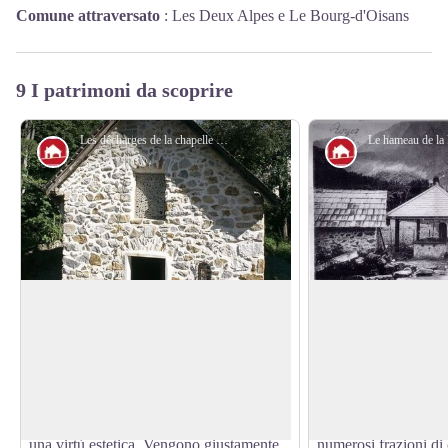
Comune attraversato
:
Les Deux Alpes e Le Bourg-d'Oisans
9 I patrimoni da scoprire
Les décharges de la chapelle de la Danchère - Cyril Coursier - PNE
Architettura
Architettura
La cappella della Danchère
La frazione della 
Dedicata a San Luigi ed a San Claudio,
Con le sue viuzze las
la cappella della Danchère offre allo
fontane ed i suoi lava
View picture in full screen
sguardo del visitatore le sue piacevoli
Danchère offre un pu
proporzioni. Le pietre poste ad arco sopra
ideale verso il Lauvit
l’ingresso e la finestra non hanno soltanto
30.000 visitatori all
una virtù estetica. Vengono giustamente
numerosi frazioni di