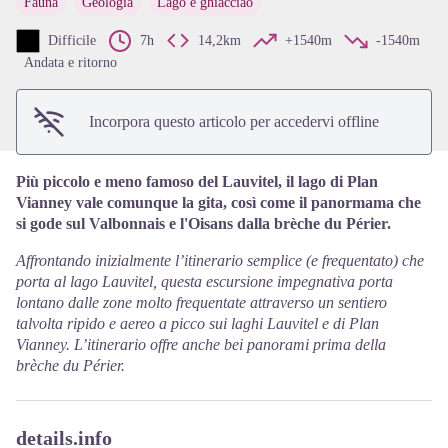
Fauna
Geologia
Lago e ghiacciao
View picture in full screen
Difficile
7h
14,2km
+1540m
-1540m
Andata e ritorno
Incorpora questo articolo per accedervi offline
Più piccolo e meno famoso del Lauvitel, il lago di Plan
Vianney vale comunque la gita, così come il panormama che
si gode sul Valbonnais e l'Oisans dalla brèche du Périer.
Affrontando inizialmente l’itinerario semplice (e frequentato) che
porta al lago Lauvitel, questa escursione impegnativa porta
lontano dalle zone molto frequentate attraverso un sentiero
talvolta ripido e aereo a picco sui laghi Lauvitel e di Plan
Vianney. L’itinerario offre anche bei panorami prima della
brèche du Périer.
details.info