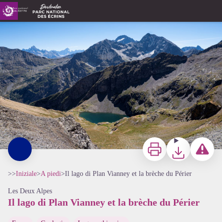
Il lago di Plan Vianney et la brèche du Périer
Vue sur le lac de Plan Vianney depuis la brèche du Périer - Thierry Maillet - Parc national des Ecrins
Stampa
Scaricare
Segnala u
>>
Iniziale
>
A piedi
>
Il lago di Plan Vianney et la brèche du Périer
Les Deux Alpes
Il lago di Plan Vianney et la brèche du Périer