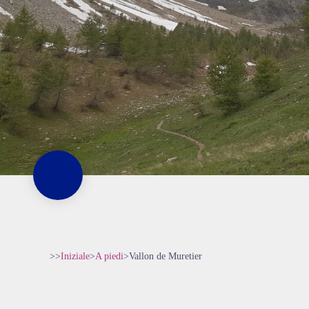
>>
Iniziale
>
A piedi
>
Vallon de Muretier