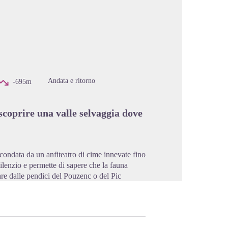
cture in full screen
Andata e ritorno
-695m
scoprire una valle selvaggia dove
rcondata da un anfiteatro di cime innevate fino
 silenzio e permette di sapere che la fauna
are dalle pendici del Pouzenc o del Pic