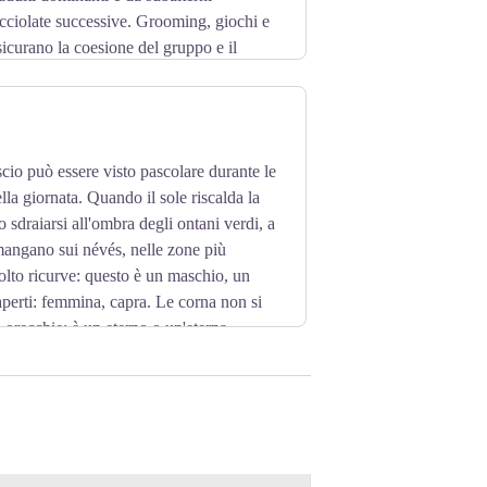
cciolate successive. Grooming, giochi e
icurano la coesione del gruppo e il
uisce a delimitare il territorio
le guance contro le rocce per lasciare il
ivoro. Nutrirla significa farle adottare
he garantiscono la sua protezione.
.
scio può essere visto pascolare durante le
lla giornata. Quando il sole riscalda la
o sdraiarsi all'ombra degli ontani verdi, a
angano sui névés, nelle zone più
lto ricurve: questo è un maschio, un
perti: femmina, capra. Le corna non si
 orecchie: è un eterno o un'eterna,
 un capretto.