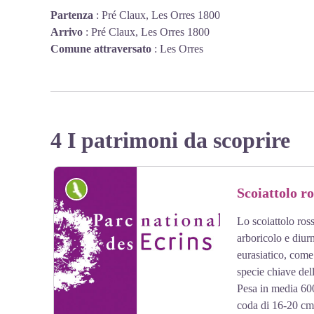
Partenza
:
Pré Claux, Les Orres 1800
Arrivo
:
Pré Claux, Les Orres 1800
Comune attraversato
:
Les Orres
4 I patrimoni da scoprire
Fauna
Scoiattolo r
Lo scoiattolo ross
arboricolo e diur
eurasiatico, come
specie chiave dell
Pesa in media 60
coda di 16-20 cm. 