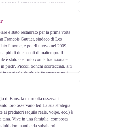
suo ventre è sempre bianco. Trascorre
 ghiande, per prepararsi all'inverno. Non
to periodo. Gli scoiattoli conducono una
er
si riproducono. La minaccia dello
tta meglio alle foreste decidue ed è
are è stato restaurato per la prima volta
tensificando in Europa e potrebbe presto
an Francois Gautier, sindaco di Les
 dato il nome, e poi di nuovo nel 2009,
o a più di due secoli di maltempo. Il
le è stato costruito con la tradizionale
in piedi'. Piccoli tronchi scortecciati, alti
 in verticale da ghiaia frantumata tra i
ugio di Bans, la marmotta osserva i
uanto loro osservano lei! La sua strategia
te ai predatori (aquila reale, volpe, ecc.) è
sua tana. Vive in una famiglia, composta
adulti dominanti e da subalterni