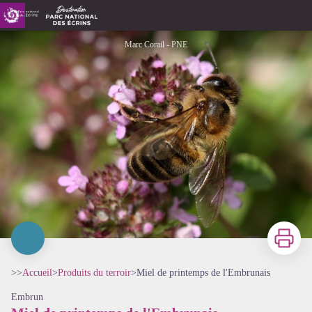
Miel de printemps de l'Embrunais
Marc Corail - PNE
Imprimer
>>
Accueil
>
Produits du terroir
>
Miel de printemps de l'Embrunais
Embrun