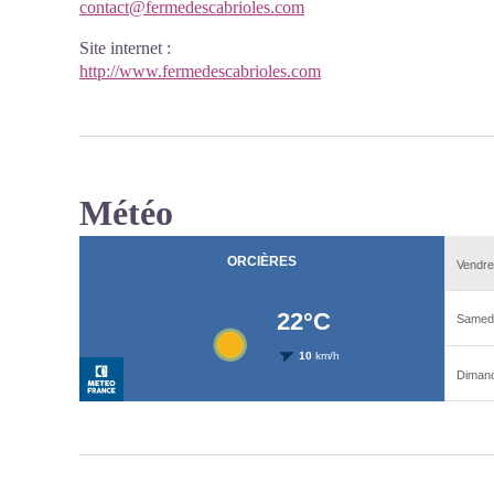
contact@fermedescabrioles.com
Site internet
:
http://www.fermedescabrioles.com
Météo