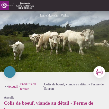
Colis de boeuf, viande au détail - Ferme de Sauron
Laure Marcellin - Vaches
Imprimer
Produits du
Colis de boeuf, viande au détail - Ferme de
>>
Accueil
>
>
Sauron
terroir
Ancelle
Colis de boeuf, viande au détail - Ferme de
Voir l'image en plein écran