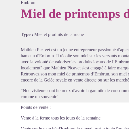
Embrun
Miel de printemps
Voir l'
Type :
Miel et produits de la ruche
Mathieu Picavet est un jeune entrepreneur passionné d'apicu
hameau d'Embrun. Il récolte son miel sur les versants mont
avec la volonté de valoriser les produits locaux de l’Embru
localement" que Mathieu Picavet s'est engagé à faire marque
Retrouvez son mon miel de printemps d’Embrun, son miel d
encore de la Gelée royale en vente directe ou sur les marché
"Nos visiteurs sont heureux d'avoir la garantie de consomme
comme un souvenir".
Points de vente :
Vente à la ferme tous les jours de la semaine.
Vente sur le marché d'Embrun le samedi matin toute l'année, 