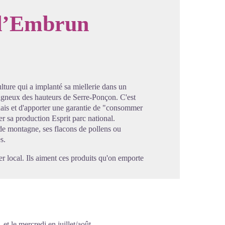
 d’Embrun
image en plein écran
lture qui a implanté sa miellerie dans un
agneux des hauteurs de Serre-Ponçon. C'est
nais et d'apporter une garantie de "consommer
r sa production Esprit parc national.
e montagne, ses flacons de pollens ou
s.
r local. Ils aiment ces produits qu'on emporte
et le mercredi en juillet/août.