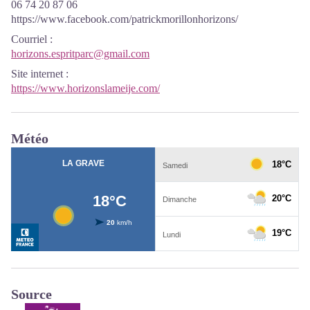
06 74 20 87 06
https://www.facebook.com/patrickmorillonhorizons/
Courriel
:
horizons.espritparc@gmail.com
Site internet
:
https://www.horizonslameije.com/
Météo
Source