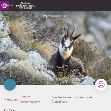
Sur les traces du chamois au Laurichard
Papet Rodolphe PNE
Imprimer
Sorties
Sur les traces du chamois au
>>
Accueil
>
>
Laurichard
accompagnées
La Grave