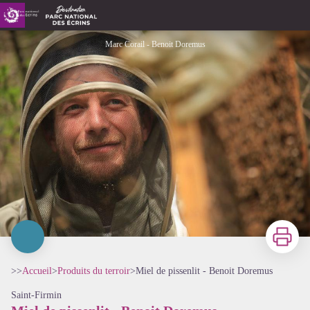
Miel de pissenlit - Benoit Doremus
Marc Corail - Benoit Doremus
Imprimer
>>
Accueil
>
Produits du terroir
>
Miel de pissenlit - Benoit Doremus
Saint-Firmin