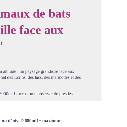
imaux de bats
lle face aux
image en plein écran
"
n altitude : un paysage grandiose face aux
nal des Écrins, des lacs, des marmottes et des
 3000m. L'occasion d'observer de près les
h et un dénivelé 680mD+ maximum.