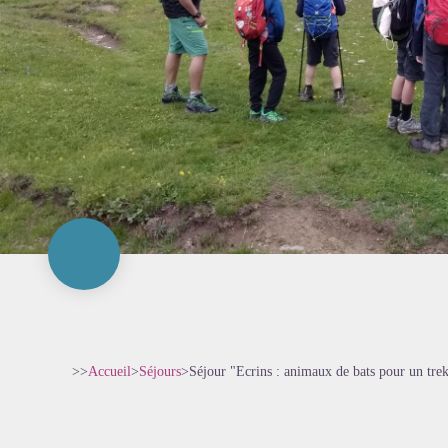
>>
Accueil
>
Séjours
>
Séjour "Ecrins : animaux de bats pour un trek