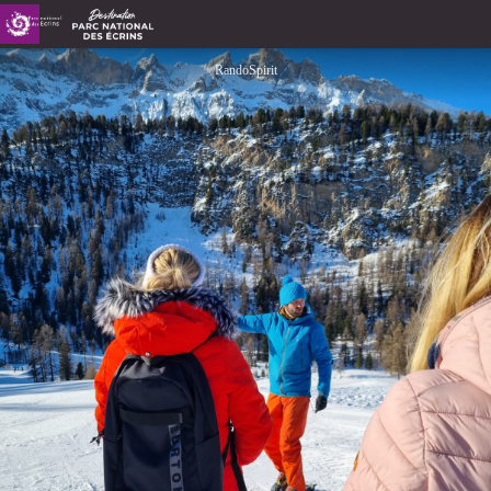
Rando Bioénergie en nature
RandoSpirit