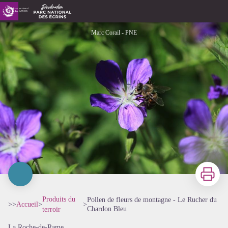
Pollen de fleurs de montagne - Le Rucher du Chardon Bleu
Marc Corail - PNE
Imprimer
Produits du
Pollen de fleurs de montagne - Le Rucher du
>>
Accueil
>
>
Chardon Bleu
terroir
La Roche-de-Rame