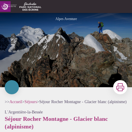
Séjour Rocher Montagne - Glacier blanc (alpinisme)
Alpes Aventure
Imprimer
>>
Accueil
>
Séjours
>
Séjour Rocher Montagne - Glacier blanc (alpinisme)
L'Argentière-la-Bessée
Séjour Rocher Montagne - Glacier blanc
(alpinisme)
Voir l'image en plein écran