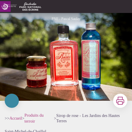
Sirop de rose - Les Jardins des Hautes Terres
PNE - Pascal Saulay
Imprimer
Produits du
Sirop de rose - Les Jardins des Hautes
>>
Accueil
>
>
Terres
terroir
Saint-Michel-de-Chaillol