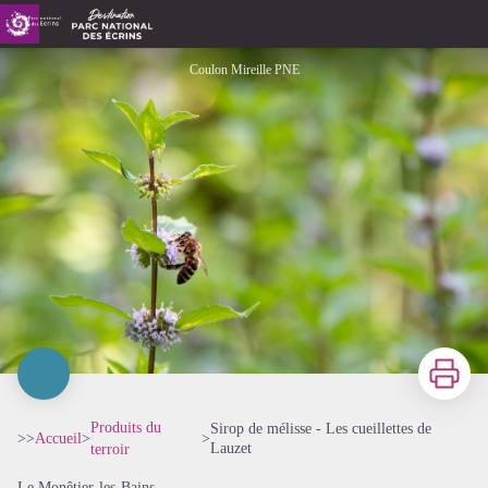
Sirop de mélisse - Les cueillettes de Lauzet
Coulon Mireille PNE
Imprimer
Produits du
Sirop de mélisse - Les cueillettes de
>>
Accueil
>
>
Lauzet
terroir
Le Monêtier-les-Bains