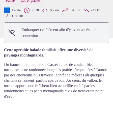
Faune
Lac et glacier
Voir l'image en plein écran
Facile
2h30
8,2km
+413m
-413m
Aller-retour
Embarquer cet élément afin d'y avoir accès hors
connexion
Cette agréable balade familiale offre une diversité de
paysages montagnards.
Du hameau traditionnel du Casset au lac de couleur bleu
turquoise, cette randonnée longe les prairies fréquentées à l'aurore
par des chevreuils puis traverse la forêt de mélèzes où quelques
chamois se laissent parfois apercevoir. Au creux du vallon, le
torrent apporte une fraîcheur bien accueillie en été par les
randonneurs et les petits montagnards ravis de trouver un point
d'eau.