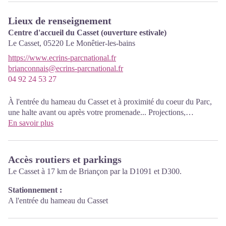
Lieux de renseignement
Centre d'accueil du Casset (ouverture estivale)
Le Casset,
05220
Le Monêtier-les-bains
https://www.ecrins-parcnational.fr
brianconnais@ecrins-parcnational.fr
04 92 24 53 27
À l'entrée du hameau du Casset et à proximité du coeur du Parc,
une halte avant ou après votre promenade... Projections,
documentation, ouvrages du Parc. Entrée libre. Toutes les
En savoir plus
animations du Parc sont gratuites sauf mention contraire.
Accès routiers et parkings
Le Casset à 17 km de Briançon par la D1091 et D300.
Stationnement :
A l'entrée du hameau du Casset