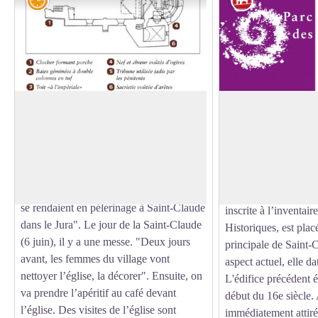
Eglise Saint-Claude
Eglise Saint-Claud
Ancienne chapelle dont l’existence est
Avec son clocher dé
attestée en 1500, cet édifice de style
l’église du Casset ne
Voir l'image en plein écran
roman devint église paroissiale en 1826.
inaperçue. Son dôme 
Elle est dédiée à Saint-Claude de
quatre pans est const
Besançon. "Autrefois, les gens du Casset
la collégiale de Bria
se rendaient en pélerinage à Saint-Claude
inscrite à l’inventa
dans le Jura". Le jour de la Saint-Claude
Historiques, est plac
(6 juin), il y a une messe. "Deux jours
principale de Saint-
avant, les femmes du village vont
aspect actuel, elle d
nettoyer l’église, la décorer". Ensuite, on
L'édifice précédent é
va prendre l’apéritif au café devant
début du 16e siècle. A
l’église. Des visites de l’église sont
immédiatement attiré