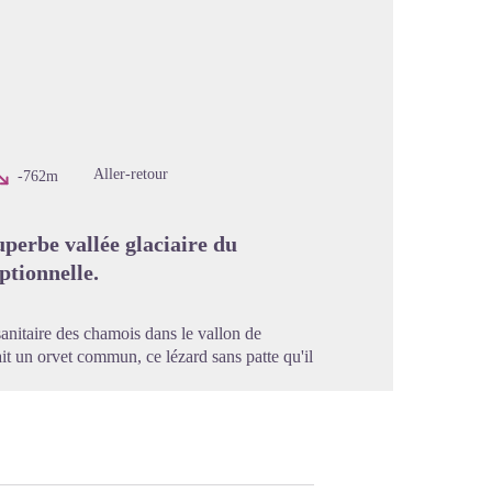
image en plein écran
Aller-retour
-762m
perbe vallée glaciaire du
ptionnelle.
sanitaire des chamois dans le vallon de
it un orvet commun, ce lézard sans patte qu'il