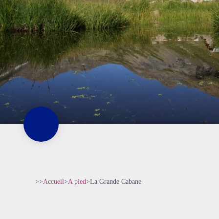
>>
Accueil
>
A pied
>
La Grande Cabane