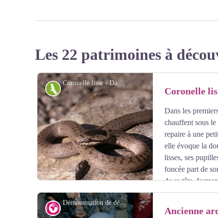
Les 22 patrimoines à décou
Coronelle lisse - Damien Combrisson - PNE
Faune
Coronelle lis
Dans les premiers
chauffent sous le s
repaire à une peti
elle évoque la dou
lisses, ses pupill
foncée part de son
de sa tête, forma
Discrète et inoffensive, elle chasse les lézards qui se d
Démonstration de débitage des ardoises à l'ardoisière de de la Salce - Yves Baret - PNE
bruit.
Géologie et géographie
Ancienne ard