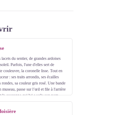
vrir
se
 lacets du sentier, de grandes ardoises
oleil. Parfois, l'une d'elles sert de
te couleuvre, la coronelle lisse. Tout en
ceur : ses traits arrondis, ses écailles
es rondes, sa couleur gris rosé. Une bande
 museau, passe sur l’œil et file à l'arrière
nt la couronne qui lui a valu son nom.
orent au soleil et se cache au moindre
oisière