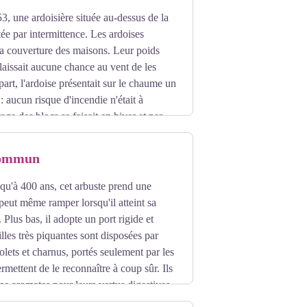
3, une ardoisière située au-dessus de la
tée par intermittence. Les ardoises
 la couverture des maisons. Leur poids
laissait aucune chance au vent de les
part, l'ardoise présentait sur le chaume un
 aucun risque d'incendie n'était à
age des blocs se faisait en hiver et par
ux agricoles.
commun
qu'à 400 ans, cet arbuste prend une
 peut même ramper lorsqu'il atteint sa
. Plus bas, il adopte un port rigide et
illes très piquantes sont disposées par
violets et charnus, portés seulement par les
rmettent de le reconnaître à coup sûr. Ils
me aromates pour leurs vertus digestives.
baies contre les « coups de froid » et à