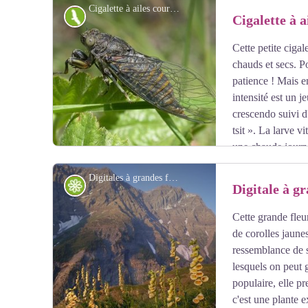
Cigalette à ailes courtes - Damien Combrisson - PNE
Freissinières, les vapeurs de bois de genévrier étaient 
Faune
Cigalette à a
Cette petite ciga
Voir l'image en plein écran
chauds et secs. P
patience ! Mais en
intensité est un 
crescendo suivi d'
tsit ». La larve v
une chaude journ
transformer en insecte volant et chanteur pour les mâle
Digitales à grandes fleurs - Jean-Philippe Telmon - PNE
sous un genévrier, enveloppe laissée par la larve après 
Flore
Digitale à gr
Cette grande fleu
Voir l'image en plein écran
de corolles jaune
ressemblance de s
lesquels on peut g
populaire, elle p
c'est une plante 