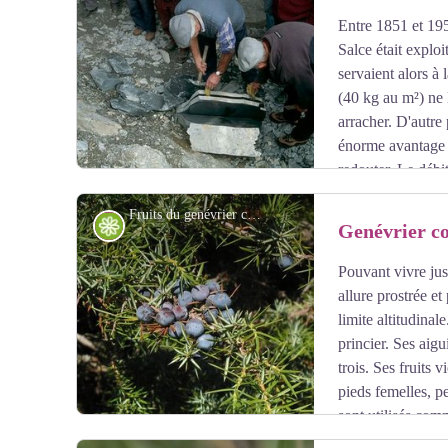
Entre 1851 et 195
Voir l'image en plein écran
Salce était exploi
servaient alors à
(40 kg au m²) ne 
arracher. D'autre 
énorme avantage :
redouter. Le débit
conséquent cette activité était complémentaire des trava
Fruits du genévrier commun - Jean-Pierre Nicollet - PNE
Flore
Genévrier 
Pouvant vivre jus
Voir l'image en plein écran
allure prostrée et
limite altitudinale
princier. Ses aigu
trois. Ses fruits 
pieds femelles, pe
sont utilisés com
Les habitants des vallées briançonnaises croquaient ces 