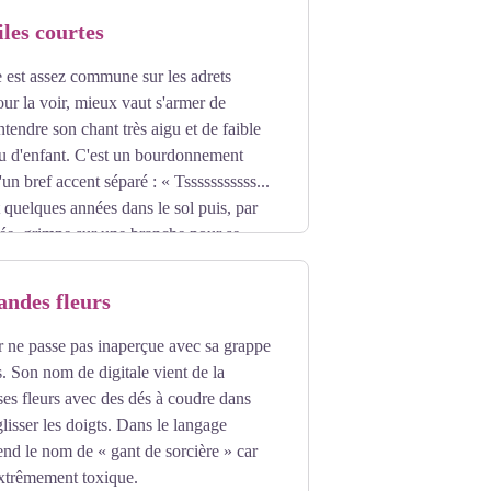
préconisées contre le rhume.
iles courtes
le est assez commune sur les adrets
our la voir, mieux vaut s'armer de
tendre son chant très aigu et de faible
jeu d'enfant. C'est un bourdonnement
un bref accent séparé : « Tsssssssssss...
it quelques années dans le sol puis, par
ée, grimpe sur une branche pour se
s. Parfois, on peut trouver une exuvie
la mue.
andes fleurs
r ne passe pas inaperçue avec sa grappe
s. Son nom de digitale vient de la
es fleurs avec des dés à coudre dans
lisser les doigts. Dans le langage
rend le nom de « gant de sorcière » car
extrêmement toxique.