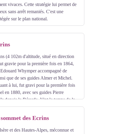
ent vivaces. Cette stratégie lui permet de
ieux sans arrêt remaniés. C'est une
tégée sur le plan national.
rins
ns (4 102m d'altitude, situé en direction
fut gravie pour la première fois en 1864,
ar Edouard Whymper accompagné de
nsi que de ses guides Almer et Michel.
ant à lui, fut gravi pour la première fois
l en 1880, avec ses guides Pierre
ils depuis la Bérarde. Vint le temps de la
 En 1893, Auguste Reynier avec ses
 qui porte son nom dans la face sud-est.
 sommet des Ecrins
nco.
Isère et des Hautes-Alpes, méconnue et