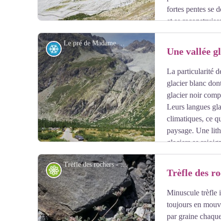
fortes pentes se d
et se reconstruise
rares et fragiles abritent une flore particulière. Les tor
Le pré de Madame Carle et le glacier Blanc - PNE
singulier aux paysages des fonds de vallées glacières. 
Glacier
Une vallée gl
depuis les sommets ou les verrous glaciaires environnan
La particularité de
Voir l'image en plein écran
glacier blanc dont
glacier noir comp
Leurs langues glac
climatiques, ce q
paysage. Une lit
glaciers se rejoi
avant la première ascension de la Barre des Ecrins. Le 
Trèfle des rochers - PNE - Nicolas Marie-Geneviève
kilomètres de longueur entre 1885 et les années 2000.
Flore
Trèfle des r
Minuscule trèfle 
Voir l'image en plein écran
toujours en mouva
par graine chaque