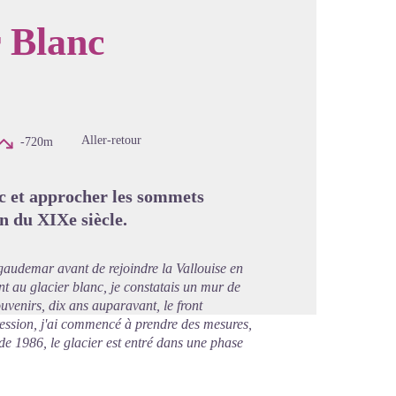
r Blanc
image en plein écran
Aller-retour
-720m
c et approcher les sommets
in du XIXe siècle.
audemar avant de rejoindre la Vallouise en
 au glacier blanc, je constatais un mur de
venirs, dix ans auparavant, le front
gression, j'ai commencé à prendre des mesures,
 de 1986, le glacier est entré dans une phase