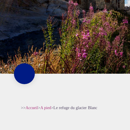
>>
Accueil
>
A pied
>
Le refuge du glacier Blanc