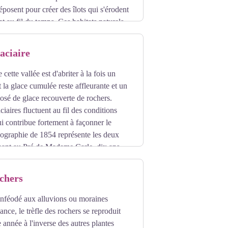
éposent pour créer des îlots qui s'érodent
nt au fil du temps. Ces habitats naturels
rents en tresse donnent un caractère
Ils sont avantageusement mis en valeurs
aciaire
ts.
 cette vallée est d'abriter à la fois un
 la glace cumulée reste affleurante et un
osé de glace recouverte de rochers.
iaires fluctuent au fil des conditions
ui contribue fortement à façonner le
hographie de 1854 représente les deux
gnant au Pré de Madame Carle, dix ans
glacier Blanc a perdu plus de 2
ochers
inféodé aux alluvions ou moraines
nce, le trèfle des rochers se reproduit
 année à l'inverse des autres plantes