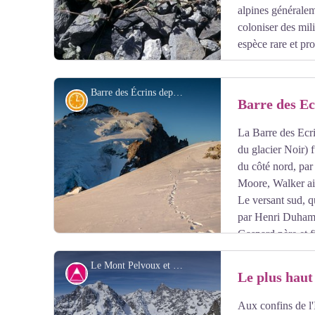
alpines généralem
coloniser des mil
espèce rare et pro
Barre des Écrins depuis Roche Faurio - Thibaut Blais
Histoire
Barre des Ec
La Barre des Ecri
Voir l'image en plein écran
du glacier Noir) 
du côté nord, p
Moore, Walker ai
Le versant sud, qu
par Henri Duhame
Gaspard père et f
recherche de nouvelles voies, toujours plus difficiles.
Le Mont Pelvoux et la Barre des Ecrins - Thierry Maillet - Parc national des Ecrins
guides Joseph Turc et Maximin Gaspard, ouvrait la voie
Sommet
Le plus haut
Le pilier sud fut ouvert en 1944 par Jeanne et Jean Fra
Aux confins de l'