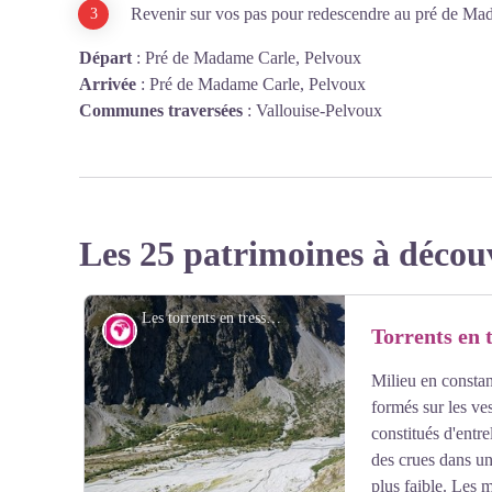
Revenir sur vos pas pour redescendre au pré de Ma
Départ
:
Pré de Madame Carle, Pelvoux
Arrivée
:
Pré de Madame Carle, Pelvoux
Communes traversées
:
Vallouise-Pelvoux
Les 25 patrimoines à décou
Les torrents en tresse du pré de Madame Carle - PNE - Maillet Thierry
Géologie et géographie
Torrents en 
Milieu en constant
formés sur les ves
constitués d'entre
des crues dans u
plus faible. Les m