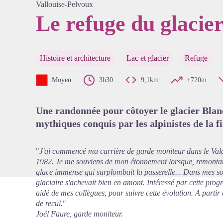
Vallouise-Pelvoux
Le refuge du glacie
Voir l'
Histoire et architecture
Lac et glacier
Refuge
Moyen
3h30
9,1km
+720m
Une randonnée pour côtoyer le glacier Blan
mythiques conquis par les alpinistes de la f
"
J'ai commencé ma carrière de garde moniteur dans le Valg
1982. Je me souviens de mon étonnement lorsque, remontant
glace immense qui surplombait la passerelle... Dans mes sou
glaciaire s'achevait bien en amont. Intéressé par cette pro
aidé de mes collègues, pour suivre cette évolution. A partir
de recul.
"
Joël Faure, garde moniteur.