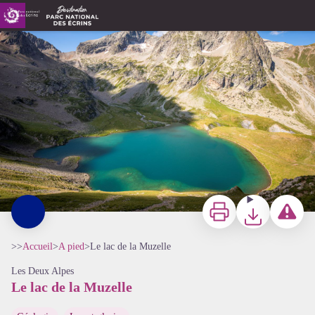
Le lac de la Muzelle
Lac de la Muzelle - Thibaut Blais - Parc national des Ecrins
Imprimer
Télécharger
Signaler 
>>
Accueil
>
A pied
>
Le lac de la Muzelle
Les Deux Alpes
Le lac de la Muzelle