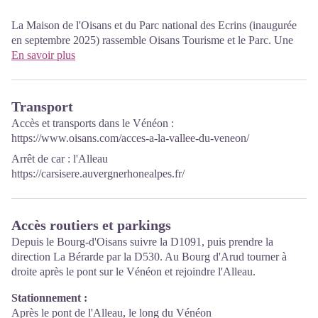
La Maison de l'Oisans et du Parc national des Ecrins (inaugurée
en septembre 2025) rassemble Oisans Tourisme et le Parc. Une
grande partie "accueil" présente les richesses des 7 vallées de
En savoir plus
l'Oisans ainsi que la "Route des savoir-faire". Un coin "boutique"
propose les objets et éditions du Parc (cartes et topo-guides, cartes
postales, librairie, textiles et articles pour enfants). Une exposition
Transport
permanente du Parc propose de découvrir l'espace protégé, son
Accès et transports dans le Vénéon :
histoire, sa biodiversité, avec un zoom sur la vallée du Vénéon, la
https://www.oisans.com/acces-a-la-vallee-du-veneon/
réserve intégrale du Lauvitel.
Arrêt de car : l'Alleau
Accessible à tous les publics. Certains modules sont adaptés aux
https://carsisere.auvergnerhonealpes.fr/
personnes en situation de handicap.
Entrée libre.
Espace “salon”, accès WIFI gratuit 24/24h.
Accès routiers et parkings
Depuis le Bourg-d'Oisans suivre la D1091, puis prendre la
direction La Bérarde par la D530. Au Bourg d'Arud tourner à
droite après le pont sur le Vénéon et rejoindre l'Alleau.
Stationnement :
Après le pont de l'Alleau, le long du Vénéon