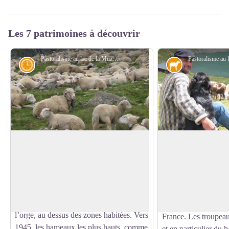
Les 7 patrimoines à découvrir
Pastoralisme au lac de la Muzelle - PNE - Brun André
Histoire
Pastoralisme
Un peu d'histoire du vallon de la
Un vallon de pasto
Muzelle
La configuration du s
A la fin du XIXe siècle la forêt était quasi
territoire très favora
Voir l'image en plein écran
inexistante, réduite pour favoriser
depuis plusieurs sièc
l'activité pastorale (sur les hauteurs) et la
d’alpages est louée
culture des céréales, principalement de
siècles à des transh
l’orge, au dessus des zones habitées. Vers
France. Les troupea
1945, les hameaux les plus hauts, comme
et en particulier du