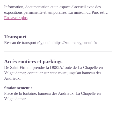
Information, documentation et un espace d'accueil avec des
expositions permanente et temporaires. La maison du Parc est
labellisée «Tourisme et handicap». Entrée libre. Toutes les
En savoir plus
animations du Parc sont gratuites sauf mention contraire.
Transport
Réseau de transport régional :
https://zou.maregionsud.fr/
Accès routiers et parkings
De Saint-Firmin, prendre la D985A/route de La Chapelle-en-
Valgaudemar, continuer sur cette route jusqu'au hameau des
Andrieux.
Stationnement :
Place de la fontaine, hameau des Andrieux, La Chapelle-en-
Valgaudemar.