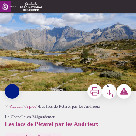
Les lacs de Pétarel par les Andrieux
Lacs de Pétarel - Dominique Vincent - Parc national des Ecrins
Imprimer
Télécharger
Signaler 
>>
Accueil
>
A pied
>
Les lacs de Pétarel par les Andrieux
La Chapelle-en-Valgaudemar
Les lacs de Pétarel par les Andrieux