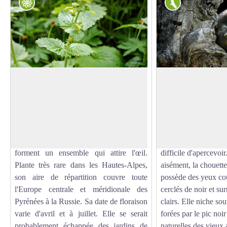
Flore
Faune
Scrofulaire du printemps
Chouette de Teng
Il y a des plantes qui ne ressemblent à
La chouette de Teng
aucune autre. C'est le cas de la scrofulaire
typique des forêts de
Voir l'image en plein écran
du printemps. Sa haute taille (30 à 80
présente toute l’ann
cm), sa pilosité, sa tige carrée à larges
montagneuses de Fra
feuilles dentées et sa tonalité vert-jaune
forêt, vivent quelques
forment un ensemble qui attire l'œil.
difficile d'apercevoi
Plante très rare dans les Hautes-Alpes,
aisément, la chouet
son aire de répartition couvre toute
possède des yeux cou
l'Europe centrale et méridionale des
cerclés de noir et su
Pyrénées à la Russie. Sa date de floraison
clairs. Elle niche so
varie d'avril et à juillet. Elle se serait
forées par le pic noi
probablement échappée des jardins de
naturelles des vieux a