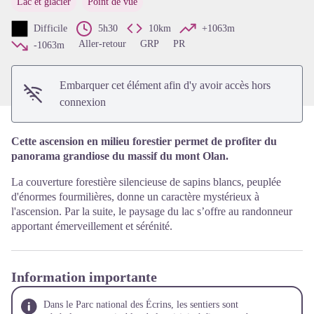
Lac et glacier
Point de vue
Voir l'image en plein écran
Difficile
5h30
10km
+1063m
Aller-retour
GRP
PR
-1063m
Embarquer cet élément afin d'y avoir accès hors
connexion
Cette ascension en milieu forestier permet de profiter du
panorama grandiose du massif du mont Olan.
La couverture forestière silencieuse de sapins blancs, peuplée
d'énormes fourmilières, donne un caractère mystérieux à
l'ascension. Par la suite, le paysage du lac s’offre au randonneur
apportant émerveillement et sérénité.
Information importante
Dans le Parc national des Écrins, les sentiers sont