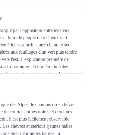
utomne pour ne se réveiller que
c
marqué par l'opposition entre les deux
ais et humide peuplé de résineux vert
ienté ici est-nord; l'autre chaud et sec
êtres aux feuillages d'un vert plus tendre
té vers l'est. L'explication première de
st astronomique : la lumière du soleil,
ins importante en ubac qu’en adret,
ment vrai, qu’en règle générale, la
sur les ubacs, négligés par l’agriculture
 se dressent d'imposantes faces rocheuses
que des Alpes, le chamois ou « chèvre
te de courtes cornes noires et crochues.
n, il est plus facilement observable
. Les chèvres et éterlous (jeunes mâles
 constituer de grandes hardes ; a