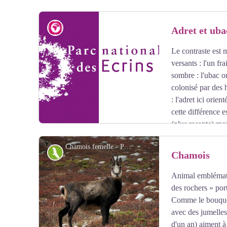
précocement dans une longue léthargie au milieu de l’a
tardivement au printemps.
Géologie et géographie
Adret et uba
Le contraste est 
Voir l'image en plein écran
versants : l'un fr
sombre : l'ubac or
colonisé par des h
: l'adret ici orien
cette différence e
(plus rasante) mo
apporte moins d’énergie et de chaleur. Mais il est égale
Chamois femelle - PNE - Albert Christophe
maturation des forêts a commencé il y a plus longtemps 
Faune
Chamois
vivrière que sur les adrets. En regardant vers l'amont,
de près de 2 000 m de dénivelé : le massif de l'Armet.
Animal emblémati
Voir l'image en plein écran
des rochers » por
Comme le bouqueti
avec des jumelles
d'un an) aiment à