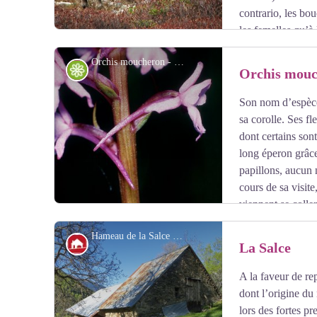
contrario, les bou
les femelles qu’à 
chamois aspirent à beaucoup de tranquillité car ils von
Orchis moucheron - PNE
de graisse.
Flore
Orchis mou
Son nom d’espèce 
Voir l'image en plein écran
sa corolle. Ses fl
dont certains son
long éperon grâce
papillons, aucun
cours de sa visite
viennent se coller
transportées vers d’autres plantes. Sa pollinisation est ai
Hameau de la Salce - PNE - Nicollet Bernard
reçu la moindre récompense. L’orchis moucheron est un
Architecture
La Salce
A la faveur de rep
Voir l'image en plein écran
dont l’origine du
lors des fortes p