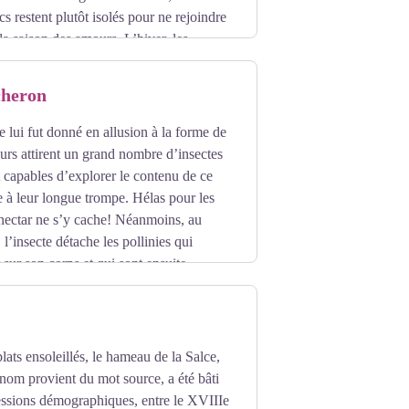
cs restent plutôt isolés pour ne rejoindre
la saison des amours. L’hiver, les
t survivre en économisant leurs réserves
cheron
lui fut donné en allusion à la forme de
eurs attirent un grand nombre d’insectes
t capables d’explorer le contenu de ce
 à leur longue trompe. Hélas pour les
 nectar ne s’y cache! Néanmoins, au
, l’insecte détache les pollinies qui
 sur son corps et qui sont ensuite
nsi assurée sans que le visiteur ailé n’ait
e espèce un peu tricheuse.
lats ensoleillés, le hameau de la Salce,
 nom provient du mot source, a été bâti
ressions démographiques, entre le XVIIIe