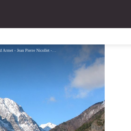
Village et plaine du Périer avec la chaîne du Grand Armet - Jean Pierre Nicollet - PNE