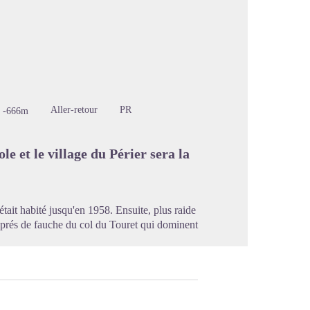
image en plein écran
Aller-retour
PR
-666m
e et le village du Périer sera la
tait habité jusqu'en 1958. Ensuite, plus raide
s prés de fauche du col du Touret qui dominent