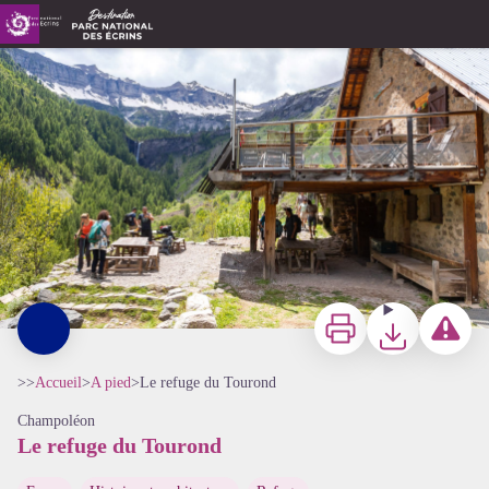
Le refuge du Tourond
Refuge du Tourond - Kinaphoto - Parc national des Ecrins
Imprimer
Télécharger
Signaler 
>>
Accueil
>
A pied
>
Le refuge du Tourond
Champoléon
Le refuge du Tourond