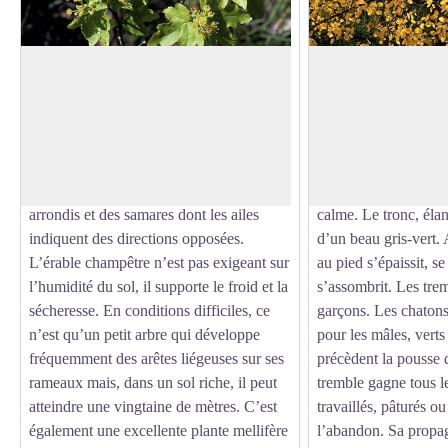
Erable champêtre
Peuplier tremble
« Champêtre » suggère parcelles
La feuille du tremble
cultivées et champs fleuris, pistes et
frange sinueuse, est 
Voir l'image en plein écran
chemins ombragés, travail pour les uns et
pétiole fortement apl
promenade pour les autresC’est un petit
sensible au moindre s
arbre touffu avec des feuilles à cinq lobes
de feuilles est bien 
arrondis et des samares dont les ailes
calme. Le tronc, élan
indiquent des directions opposées.
d’un beau gris-vert. 
L’érable champêtre n’est pas exigeant sur
au pied s’épaissit, se
l’humidité du sol, il supporte le froid et la
s’assombrit. Les trem
sécheresse. En conditions difficiles, ce
garçons. Les chatons
n’est qu’un petit arbre qui développe
pour les mâles, verts
fréquemment des arêtes liégeuses sur ses
précèdent la pousse d
rameaux mais, dans un sol riche, il peut
tremble gagne tous l
atteindre une vingtaine de mètres. C’est
travaillés, pâturés ou
également une excellente plante mellifère
l’abandon. Sa propag