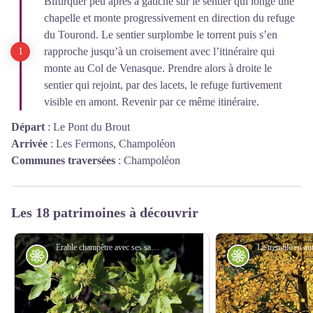
Bifurquer peu après à gauche sur le sentier qui longe une
chapelle et monte progressivement en direction du refuge
du Tourond. Le sentier surplombe le torrent puis s’en
rapproche jusqu’à un croisement avec l’itinéraire qui
monte au Col de Venasque. Prendre alors à droite le
sentier qui rejoint, par des lacets, le refuge furtivement
visible en amont. Revenir par ce même itinéraire.
Départ
:
Le Pont du Brout
Arrivée
:
Les Fermons, Champoléon
Communes traversées
:
Champoléon
Les 18 patrimoines à découvrir
Erable champêtre avec ses samares - PNE - Nicollet Bernard
Flore
Flore