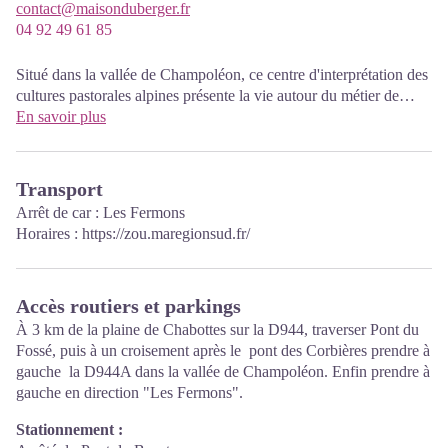
contact@maisonduberger.fr
04 92 49 61 85
Situé dans la vallée de Champoléon, ce centre d'interprétation des
cultures pastorales alpines présente la vie autour du métier de
berger. Une exposition, des animations pédagogiques, des
En savoir plus
formations, des actions pour la profession de berger et bien
d'autres choses à découvrir. Durée de la visite 1h30 environ.
Transport
Arrêt de car : Les Fermons
Horaires :
https://zou.maregionsud.fr/
Accès routiers et parkings
À 3 km de la plaine de Chabottes sur la D944, traverser Pont du
Fossé, puis à un croisement après le pont des Corbières prendre à
gauche la D944A dans la vallée de Champoléon. Enfin prendre à
gauche en direction "Les Fermons".
Stationnement :