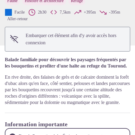
Faune
Histoire et architecture
Refuge
Voir l'image en plein écran
Facile
2h30
7,5km
+395m
-395m
Aller-retour
Embarquer cet élément afin d'y avoir accès hors
connexion
Balade familiale pour découvrir les paysages fréquentés par
les bouquetins et profiter d'une halte au refuge du Tourond.
En rive droite, des falaises de grès et de calcaire dominent la forêt
d'ubac alors qu'en face, côté sentier, pelouses et landes parcourues
par les bouquetins recouvrent jusqu'à une certaine altitude des
roches d'origines différentes : volcanique avec la spilite,
sédimentaire pour la dolomie ou magmatique avec le granite.
Information importante