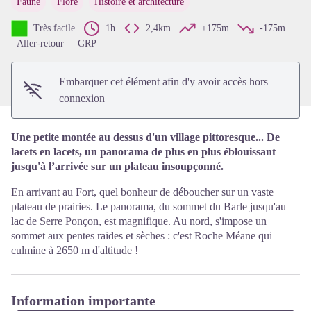
Faune
Flore
Histoire et architecture
Voir l'image en plein écran
Très facile
1h
2,4km
+175m
-175m
Aller-retour
GRP
Embarquer cet élément afin d'y avoir accès hors
connexion
Une petite montée au dessus d'un village pittoresque... De
lacets en lacets, un panorama de plus en plus éblouissant
jusqu'à l’arrivée sur un plateau insoupçonné.
En arrivant au Fort, quel bonheur de déboucher sur un vaste
plateau de prairies. Le panorama, du sommet du Barle jusqu'au
lac de Serre Ponçon, est magnifique. Au nord, s'impose un
sommet aux pentes raides et sèches : c'est Roche Méane qui
culmine à 2650 m d'altitude !
Information importante