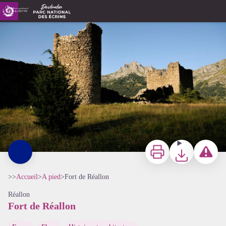
Fort de Réallon
Le Fort de Réallon - Mireille Coulon - PNE
Imprimer
Télécharger
Signaler 
>>
Accueil
>
A pied
>
Fort de Réallon
Réallon
Fort de Réallon