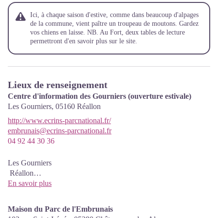
Ici, à chaque saison d'estive, comme dans beaucoup d'alpages
de la commune, vient paître un troupeau de moutons. Gardez
vos chiens en laisse. NB. Au Fort, deux tables de lecture
permettront d'en savoir plus sur le site.
Lieux de renseignement
Centre d'information des Gourniers (ouverture estivale)
Les Gourniers,
05160
Réallon
http://www.ecrins-parcnational.fr/
embrunais@ecrins-parcnational.fr
04 92 44 30 36
Les Gourniers
Réallon
Tél : 04 92 44 30 36
En savoir plus
embrunais@ecrins-parcnational.fr
Maison du Parc de l'Embrunais