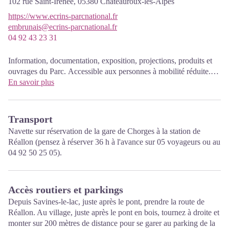
102 rue Saint-Irénée,
05380
Châteauroux-les-Alpes
https://www.ecrins-parcnational.fr
embrunais@ecrins-parcnational.fr
04 92 43 23 31
Information, documentation, exposition, projections, produits et
ouvrages du Parc. Accessible aux personnes à mobilité réduite.
Entrée libre. Toutes les animations du Parc sont gratuites sauf
En savoir plus
mention contraire.
Ouvert à l'année :
mardi, jeudi, vendredi de
10h00
à
12h00
et
Transport
de
14h00
à
17h00
.
Navette sur réservation de la gare de Chorges à la station de
Estival
(juillet-août)
:
lundi au vendredi de
9h
à
12h30
et
Réallon (pensez à réserver 36 h à l'avance sur 05 voyageurs ou au
de
15h
à
18h
.
04 92 50 25 05).
Accès routiers et parkings
Depuis Savines-le-lac, juste après le pont, prendre la route de
Réallon. Au village, juste après le pont en bois, tournez à droite et
monter sur 200 mètres de distance pour se garer au parking de la