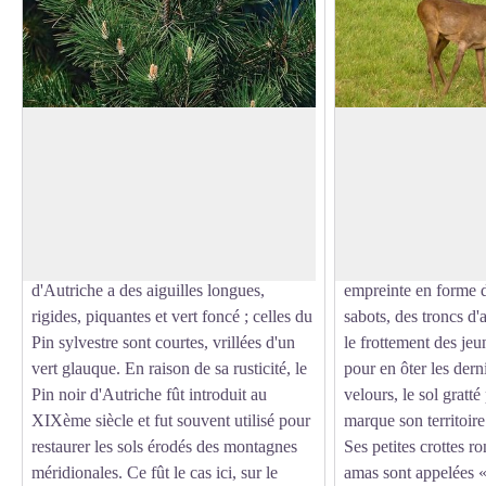
Chênes et pins
Chevreuil
Chênes et pins vivent ici ensemble. Ils
Caché dans les bois d
remplacent d'anciennes prairies de fauche
montre parfois sa tête
Voir l'image en plein écran
entretenues jadis par les réallonais. La
crépuscule. Pas toujo
pinède se compose de pins noirs et de
animal discret mais 
quelques pins sylvestres. Le pin noir
crottes peuvent trahi
d'Autriche a des aiguilles longues,
empreinte en forme d
rigides, piquantes et vert foncé ; celles du
sabots, des troncs d'
Pin sylvestre sont courtes, vrillées d'un
le frottement des je
vert glauque. En raison de sa rusticité, le
pour en ôter les der
Pin noir d'Autriche fût introduit au
velours, le sol gratté
XIXème siècle et fut souvent utilisé pour
marque son territoire
restaurer les sols érodés des montagnes
Ses petites crottes r
méridionales. Ce fût le cas ici, sur le
amas sont appelées «