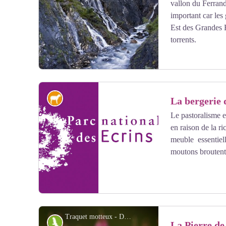
vallon du Ferrand
important car les
Est des Grandes 
torrents.
Pastoralisme
La bergerie 
Le pastoralisme e
en raison de la ri
Voir l'image en plein écran
meuble essentiell
moutons broutent 
Traquet motteux - Damien Combrisson - PNE
Faune
La Pierre de