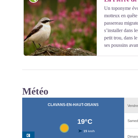
Un toponyme évoq
motteux en quête 
Voir l'image en plein écran
passereau migrate
s’installer dans l
petit trou, dans l
ses poussins avan
Météo
Voir l'image en plein écran