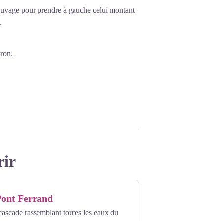
 Sauvage pour prendre à gauche celui montant
.
rron.
rir
Pont Ferrand
cascade rassemblant toutes les eaux du