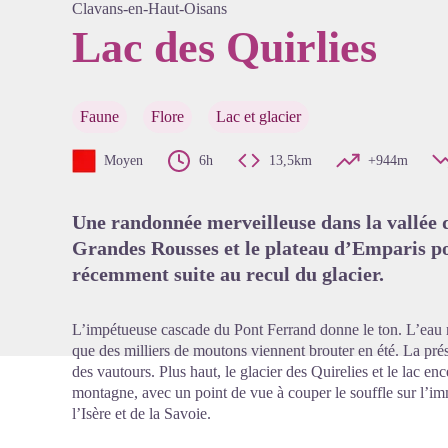
Clavans-en-Haut-Oisans
Lac des Quirlies
Voir l'
Faune
Flore
Lac et glacier
Moyen
6h
13,5km
+944m
Une randonnée merveilleuse dans la vallée d
Grandes Rousses et le plateau d’Emparis po
récemment suite au recul du glacier.
L’impétueuse cascade du Pont Ferrand donne le ton. L’eau rui
que des milliers de moutons viennent brouter en été. La pré
des vautours. Plus haut, le glacier des Quirelies et le lac e
montagne, avec un point de vue à couper le souffle sur l’i
l’Isère et de la Savoie.