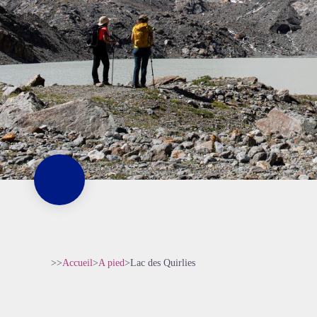
>>
Accueil
>
A pied
>
Lac des Quirlies