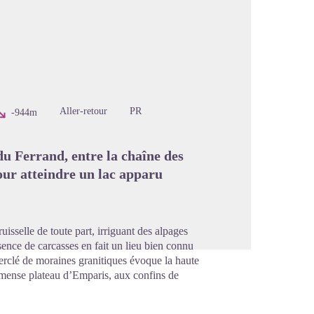
image en plein écran
Aller-retour
PR
-944m
u Ferrand, entre la chaîne des
ur atteindre un lac apparu
sselle de toute part, irriguant des alpages
sence de carcasses en fait un lieu bien connu
ncerclé de moraines granitiques évoque la haute
mmense plateau d’Emparis, aux confins de