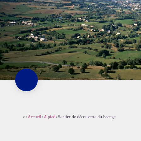
>>
Accueil
>
A pied
>
Sentier de découverte du bocage