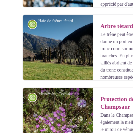
apprécié par d'au
frênette ou cidre de frêne. Il est fabriqué avec les feui
sucre et de levure de boulanger. On laisse le tout quel
Haie de frênes têtards - Bernard Nicolet
Flore
Arbre tétard
bouteilles pour obtenir une boisson fraîche et pétillante.
Le frêne peut être
donne un port en 
Voir l'image en plein écran
tronc court surmo
branches. En plus
taillés abritent 
du tronc constitu
nombreuses espèc
comme les chouettes s'y installent pour nicher. Les tron
mammifères comme les chauves-souris ou le lérot. De 
Messicoles, Coquelicots, bleuet, Miroir de Vénus, dans un champ de céréales - Olivier Warluzelle - PNE
Flore
Protection d
le gîte et le couvert.
Bref, voici un arbre aux multiples usages et qui contrib
Champsaur
Dans le Champsaur
Voir l'image en plein écran
également la niell
le miroir de vénu