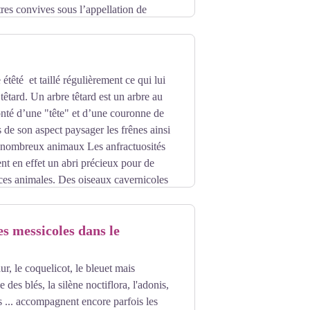
tres convives sous l’appellation de
lles séchées mises en tisane additionnée de
que temps en barrique, puis on le met en
 étêté et taillé régulièrement ce qui lui
têtard. Un arbre têtard est un arbre au
nté d’une "tête" et d’une couronne de
 de son aspect paysager les frênes ainsi
de nombreux animaux Les anfractuosités
ent en effet un abri précieux pour de
es animales. Des oiseaux cavernicoles
cs creux sont souvent le refuge de petits
nombreux insectes y trouvent également
es messicoles dans le
ue à une large biodiversité.
, le coquelicot, le bleuet mais
e des blés, la silène noctiflora, l'adonis,
s ... accompagnent encore parfois les