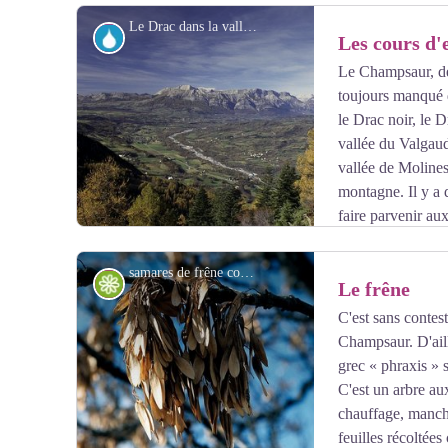
Le Drac dans la vallée du Champsaur - Michel Francou- PNE
Eau
Les cours d
Le Champsaur, de
toujours manqué d'
Voir l'image en plein écran
le Drac noir, le 
vallée du Valgaud
vallée de Molines
montagne. Il y a d
faire parvenir aux
samares de frêne commun - Bernard Nicolet - PNE
Flore
Le frêne
C'est sans contest
Champsaur. D'ail
Voir l'image en plein écran
grec « phraxis » s
C'est un arbre au
chauffage, manche
feuilles récoltée