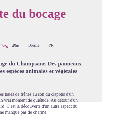
te du bocage
image en plein écran
Boucle
PR
-45m
ocage du Champsaur. Des panneaux
les espèces animales et végétales
es haies de frênes au son du clapotis d'un
t un vrai moment de quiétude. Au détour d'un
rd C'est la découverte d'un autre aspect du
i ne manque pas de charme.