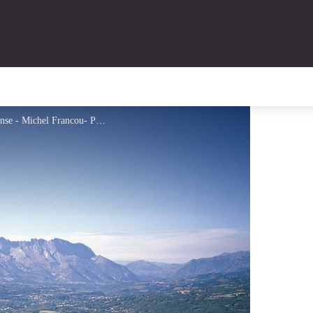
Le bocage du Champsaur vu du Puy de Manse - Michel Francou- PNE