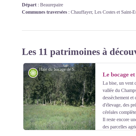
Départ
:
Beaurepaire
Communes traversées
:
Chauffayer, Les Costes et Saint
Les 11 patrimoines à décou
Haie du bocage de Saint Eusèbe - Richard Bonet - PNE
Flore
Le bocage et 
La bise, un vent 
vallée du Champs
dessèchement et d
d'élevage, des pré
céréales complèten
Il reste encore un
des parcelles agri
ne sont plus mis en eau et s’embroussaillent.