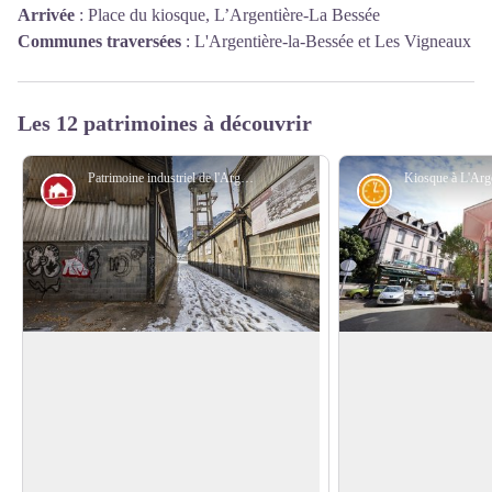
Arrivée
:
Place du kiosque, L’Argentière-La Bessée
Communes traversées
:
L'Argentière-la-Bessée et Les Vigneaux
Les 12 patrimoines à découvrir
Patrimoine industriel de l'Argentière-la-Bessée - Parc national des Écrins - Thierry Maillet
Architecture
Histoire
L’Argentière-la-Bessée
Les anciennes cités
L’Argentière-la-Bessée recèle un riche
De nombreux ouvrie
passé minier et industriel qui a marqué la
dans l’usine Péchiney
Voir l'image en plein écran
culture et le paysage local.
ouvrières sont constr
Les mines d’argent, à l’origine du nom
aujourd’hui démolies
de la ville, ont été exploitées jusqu’au
maisons étaient diffé