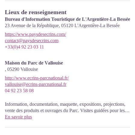
Lieux de renseignement
Bureau d'Information Touristique de L'Argentière-La Bessée
23 Avenue de la République,
05120
L'Argentière-La Bessée
https://www.paysdesecrins.com/
contact@paysdesecrins.com
+33(0)4 92 23 03 11
Maison du Parc de Vallouise
,
05290
Vallouise
http://www.ecrins-parcnational.fr/
vallouise@ecrins-parcnational.fr
04 92 23 58 08
Information, documentation, maquette, expositions, projections,
vente des produits et ouvrages du Parc. Visites guidées pour les
scolaires, réservation obligatoire. La nouvelle Maison du parc a
En savoir plus
ouvert à Vallouise depuis le 1er juin et propose aux visiteurs une
exposition permanente interactive invitant à la découverte du