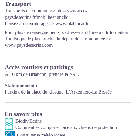
territoire et de ses patrimoines. Un espace d'exposition temporaire
Transport
permettra une offre renouvelée. Enfin,le dispositif est complété
Transports en commun >>
https://www.cc-
par une salle audiovisuelle permettant d'organiser projections et
paysdesecrins.fr/mobiliteenunclic
conférences Entrée libre. Toutes les animations du Parc sont
Pensez au covoiturage >>
www.blablacar.fr
gratuites sauf mention contraire.
Pour plus de renseignements, s'adresser au Bureau d'Information
Touristique le plus proche du départ de la randonnée >>
www.paysdesecrins.com
Accès routiers et parkings
À 16 km de Briançon, prendre la N94.
Stationnement :
Parking de la place du kiosque, L’Argentière-La Bessée
En savoir plus
Biodiv'Écrins
Comment se comporter face aux chiens de protection ?
Consulter la météo locale