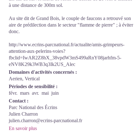
à une distance de 300m sol.
Au site dit de Grand Bois, le couple de faucons a retrouvé son
aire de prédilection dans le secteur "flamme de pierre" ; à éviter
donc.
http://www.ecrins-parcnational.fr/actualite/amis-grimpeurs-
attention-aux-pelerins-voies?
fbclid=IwAR2Z8hX_38vpdW3mS499aRnY08jarhfm-5-
eNV8K29k3WB3q3Ik2US_Alec
Domaines d'activités concernés :
Aerien, Vertical
Périodes de sensibilité :
févr.
mars
avr.
mai
juin
Contact :
Parc National des Écrins
Julien Charron
julien.charron@ecrins-parcnational.fr
En savoir plus