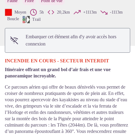
Faune
Flore
Point de vue
Voir l'image en plein écran
Moyen
5h
20,2km
+1113m
-1113m
Boucle
Trail
Embarquer cet élément afin d'y avoir accès hors
connexion
INCENDIE EN COURS - SECTEUR INTERDIT
Itinéraire offrant un grand bol d’air frais et une vue
panoramique incroyable.
Ce parcours aérien qui offre de beaux dénivelés vous permet de
croiser de nombreux pratiquants de sports de plein air. En effet,
vous pourrez apercevoir des kayakistes au niveau du stade d’eau
vive, des grimpeurs via le site d’escalade et la via ferrata de
l’Horloge et enfin des randonneurs, vététistes et autres traileurs
sur la montée des bois de la Pignée pour atteindre le point
culminant du parcours : les Têtes (2044m). De là, vous profiterez
d’un panorama époustouflant à 360°. Vous redescendrez ensuite