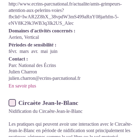
http://www.ecrins-parcnational.fr/actualite/amis-grimpeurs-
attention-aux-pelerins-voies?
fbclid=IwAR2Z8hX_38vpdW3mS499aRnY08jarhfm-5-
eNV8K29k3WB3q3Ik2US_Alec
Domaines d'activités concernés :
Aerien, Vertical
Périodes de sensibilité :
févr.
mars
avr.
mai
juin
Contact :
Parc National des Écrins
Julien Charron
julien.charron@ecrins-parcnational.fr
En savoir plus
Circaète Jean-le-Blanc
Nidification du Circaète-Jean-le-Blanc
Les pratiques qui peuvent avoir une interaction avec le Circaète-
Jean-le-Blanc en période de nidification sont principalement les
pratiques aériennes comme le vol libre ou le vol motorisé.