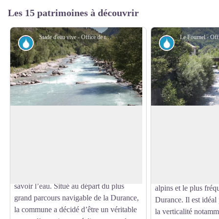
Les 15 patrimoines à découvrir
Stade d'eau vive - Office de tourisme du Pays des Écrins
Eau
Eau
Le stade d’eau vive
Le Fournel
Dans le cadre de sa restructuration, après
Le Fournel prend sa 
la fermeture du site industriel, la ville de
du Fournel, au cœur 
Voir l'image en plein écran
L’Argentière-la-Bessée s’est orientée vers
Écrins et se jette da
le tourisme sportif en mettant en avant les
stade d’eau vive. Il 
éléments naturels présents sur site, à
un canyon très ludiq
savoir l’eau. Situé au départ du plus
alpins et le plus fré
grand parcours navigable de la Durance,
Durance. Il est idéal 
la commune a décidé d’être un véritable
la verticalité notamm