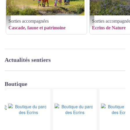
Sorties accompagnées
Sorties accompagné
© Bertrand Bodin
Blandine Delenatte - PNE - 
Cascade, faune et patrimoine
Ecrins de Nature
Actualités sentiers
Boutique