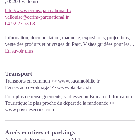
,
05290
Vallouise
http://www.ecrins-parcnational.fr/
vallouise@ecrins-parcnational.fr
04 92 23 58 08
Information, documentation, maquette, expositions, projections,
vente des produits et ouvrages du Parc. Visites guidées pour les
scolaires, réservation obligatoire. La nouvelle Maison du parc a
En savoir plus
ouvert à Vallouise depuis le 1er juin et propose aux visiteurs une
exposition permanente interactive invitant à la découverte du
territoire et de ses patrimoines. Un espace d'exposition temporaire
Transport
permettra une offre renouvelée. Enfin,le dispositif est complété
Transports en commun >>
www.pacamobilite.fr
par une salle audiovisuelle permettant d'organiser projections et
Pensez au covoiturage >>
www.blablacar.fr
conférences Entrée libre. Toutes les animations du Parc sont
Pour plus de renseignements, s'adresser au Bureau d'Information
gratuites sauf mention contraire.
Touristique le plus proche du départ de la randonnée >>
www.paysdesecrins.com
Accès routiers et parkings
À 16 km de Briançon, prendre la N94.