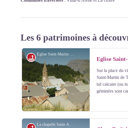
Communes traversées
:
Villar-d'Arêne et La Grave
Les 6 patrimoines à découv
Eglise Saint-Martin Villar d'Arène - J. Selberg
Petit patrimoine
Eglise Saint
Sur la place du vi
Saint-Martin de T
tuf calcaire (ou t
géminées sont car
La chapelle Saint-Antoine - J. Selberg
Petit patrimoine