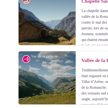
Chapelle Sai
La chapelle datan
Voir l'image en plein écran
vallée de la Roma
contre le mal des 
janvier, lors de s
froment, nommés 
qui étaient ensui
le sel, et consomm
Vue sur la vallée de la Romanche - J. Selberg
Point de vue
Vallée de l
Traditionnellemen
Voir l'image en plein écran
était organisé en
Villar d’Arène, s
de la Romanche. 
des versants sud q
seigle, aujourd’h
rencontre d’abord