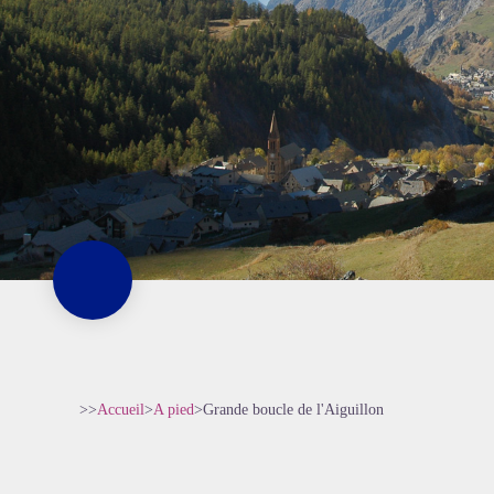
>>
Accueil
>
A pied
>
Grande boucle de l'Aiguillon