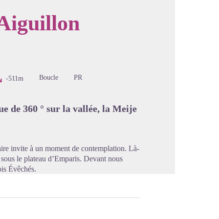
Aiguillon
image en plein écran
Boucle
PR
-511m
e de 360 ° sur la vallée, la Meije
itaire invite à un moment de contemplation. Là-
es sous le plateau d’Emparis. Devant nous
rois Évêchés.