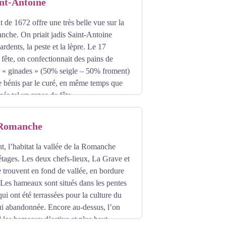
nt-Antoine
t de 1672 offre une très belle vue sur la
nche. On priait jadis Saint-Antoine
ardents, la peste et la lèpre. Le 17
a fête, on confectionnait des pains de
« ginades » (50% seigle – 50% froment)
te bénis par le curé, en même temps que
és tel un repas de fête.
a Romanche
t, l’habitat la vallée de la Romanche
 étages. Les deux chefs-lieux, La Grave et
e trouvent en fond de vallée, en bordure
Les hameaux sont situés dans les pentes
ui ont été terrassées pour la culture du
ui abandonnée. Encore au-dessus, l’on
 les hameaux d’estive et plus haut