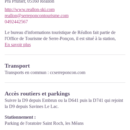
Pra Prunier,
05160
Réallon
http://www.reallon-ski.com
reallon@serreponcontourisme.com
0492442567
Le bureau d'informations touristique de Réallon fait partie de
l'Office de Tourisme de Serre-Ponçon, il est situé à la station,
entre le parking et le front de neige.
En savoir plus
Juillet et août : du lundi au endredi de 9h à 13h et le samedi de
13h à 17h
Transport
De mi décembre à mars : du lundi au dimanche de 9h à 12h30 et
de 14h à 17h
Transports en commun :
ccserreponcon.com
Accès routiers et parkings
Suivre la D9 depuis Embrun ou la D641 puis la D741 qui rejoint
la D9 depuis Savines Le Lac.
Stationnement :
Parking de l'oratoire Saint Roch, les Méans