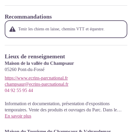
Recommandations
Tenir les chiens en laisse, chemins VTT et équestre.
Lieux de renseignement
Maison de la vallée du Champsaur
05260
Pont-du-Fossé
https://www.ecrins-parcnational.fr
champsaur@ecrins-parcnational.fr
04 92 55 95 44
Information et documentation, présentation d'expositions
temporaires. Vente des produits et ouvrages du Parc. Dans le
même espace, accueil de l'office du Tourisme du Haut-
En savoir plus
Champsaur. Entrée libre. Toutes les animations du Parc sont
gratuites sauf mention contraire.
Maison du Tourisme du Champsaur & Valgaudemar