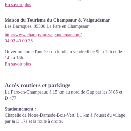
même espace, accueil de l'office du Tourisme du Haut-
En savoir plus
Champsaur. Entrée libre. Toutes les animations du Parc sont
gratuites sauf mention contraire.
Maison du Tourisme du Champsaur & Valgaudemar
Les Barraques,
05500
La Fare en Champsaur
http://www.champsaur-valgaudemar.com/
04 92 49 09 35
Ouverture toute l'année : du lundi au vendredi de 9h à 12h et de
14h à 18h.
En savoir plus
Accès routiers et parkings
La Fare-en-Champsaur, à 15 km au nord de Gap par les N 85 et
D 477.
Stationnement :
Chapelle de Notre-Damede-Bois-Vert, à 1 km à l’ouest du village
par la D 17a et la route à droite.