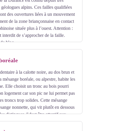
 de la Durance est connu depuis très
 géologues alpins. Ces failles qualifiées
sont des ouvertures liées à un mouvement
ment de la zone briançonnaise en contact
inoise située plus à l’ouest. Attention :
t interdit de s’approcher de la faille.
de bloc.
boréale
dentaire à la calotte noire, au dos brun et
la mésange boréale, ou alpestre, habite les
e. Elle choisit un tronc au bois pourri
on logement car son pic ne lui permet pas
es troncs trop solides. Cette mésange
sange nonnette, qui vit plutôt en dessous
s distinguer, il faut être attentif aux