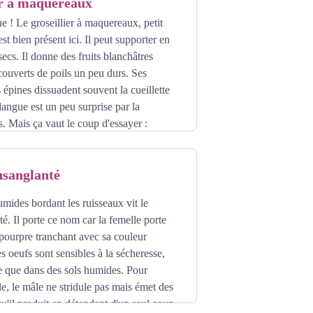
er à maquereaux
ue ! Le groseillier à maquereaux, petit
st bien présent ici. Il peut supporter en
 secs. Il donne des fruits blanchâtres
 couverts de poils un peu durs. Ses
 épines dissuadent souvent la cueillette
a langue est un peu surprise par la
s. Mais ça vaut le coup d'essayer :
nsanglanté
mides bordant les ruisseaux vit le
é. Il porte ce nom car la femelle porte
pourpre tranchant avec sa couleur
s oeufs sont sensibles à la sécheresse,
e que dans des sols humides. Pour
le, le mâle ne stridule pas mais émet des
. qu'il produit en détendant d'un seul coup