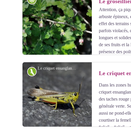
Le groseilli
Attention, ça piq
arbuste épineux, e
Voir l'image en plein écran
effet des terrains
parfois violacés,
longues et solides
de ses fruits et l
présence des poil
ils sont très bons !
Le criquet ensanglanté - Mireille Coulon - Parc national des Écrins
Faune
Le criquet e
Dans les zones hu
Voir l'image en plein écran
criquet ensanglant
des taches rouge 
générale verte. Se
aussi ne pond-ell
courtiser la femel
“clic”... “clic”..