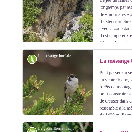
Le jeu de failles
longtemps par les
de « normales » 
d’extension-étire
avec la zone dauph
il est dangereux e
Risque de chutes 
La mésange boréale - Mireille Coulon - Parc national des Écrins
Faune
La mésange 
Petit passereau sé
Voir l'image en plein écran
au ventre blanc, 
forêts de montagn
pour construire s
de creuser dans d
ressemble à la mé
de 1400 m. Pour le
chants et aux cris de ces deux oiseaux.
Le groseillier à maquereaux - Dentant Cédric - Parc national des Écrins
Flore