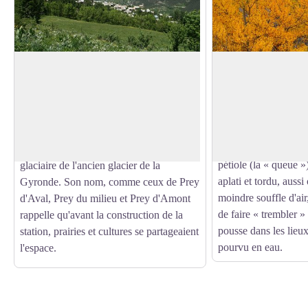
Les Prés, hameau de Puy Saint
Le tremble
Vincent
Un bouquet de tremble
croisée des chemins.
Le hameau des Prés est l’un des
Voir l'image en plein écran
tronc lisse et verdâtre
principaux de Puy-Saint-Vincent. Il est
arrondies et crénelée
situé, comme le Puy ou les Alberts, sur
magnifiques couleurs
un replat qui correspond à un épaulement
pétiole (la « queue »)
glaciaire de l'ancien glacier de la
aplati et tordu, aussi 
Gyronde. Son nom, comme ceux de Prey
moindre souffle d'air
d'Aval, Prey du milieu et Prey d'Amont
de faire « trembler » l
rappelle qu'avant la construction de la
pousse dans les lieux
station, prairies et cultures se partageaient
pourvu en eau.
l'espace.