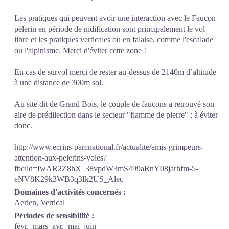
Les pratiques qui peuvent avoir une interaction avec le Faucon
pèlerin en période de nidification sont principalement le vol
libre et les pratiques verticales ou en falaise, comme l'escalade
ou l'alpinisme. Merci d'éviter cette zone !
En cas de survol merci de rester au-dessus de 2140m d’altitude
à une distance de 300m sol.
Au site dit de Grand Bois, le couple de faucons a retrouvé son
aire de prédilection dans le secteur "flamme de pierre" ; à éviter
donc.
http://www.ecrins-parcnational.fr/actualite/amis-grimpeurs-
attention-aux-pelerins-voies?
fbclid=IwAR2Z8hX_38vpdW3mS499aRnY08jarhfm-5-
eNV8K29k3WB3q3Ik2US_Alec
Domaines d'activités concernés :
Aerien, Vertical
Périodes de sensibilité :
févr.
mars
avr.
mai
juin