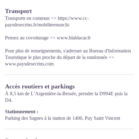
exposition permanente interactive invitant à la découverte du
territoire et de ses patrimoines. Un espace d'exposition temporaire
Transport
permettra une offre renouvelée. Enfin,le dispositif est complété
Transports en commun >>
https://www.cc-
par une salle audiovisuelle permettant d'organiser projections et
paysdesecrins.fr/mobiliteenunclic
conférences Entrée libre. Toutes les animations du Parc sont
gratuites sauf mention contraire.
Pensez au covoiturage >>
www.blablacar.fr
Pour plus de renseignements, s'adresser au Bureau d'Information
Touristique le plus proche du départ de la randonnée >>
www.paysdesecrins.com
Accès routiers et parkings
À 8,5 km de L’Argentière-la-Bessée, prendre la D994E puis la
D4.
Stationnement :
Parking des Sagnes à la station de 1400, Puy Saint Vincent