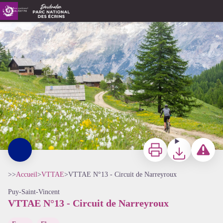
VTTAE N°13 - Circuit de Narreyroux
Thibaut BLAIS
Imprimer
Télécharger
Signaler 
>>
Accueil
>
VTTAE
>
VTTAE N°13 - Circuit de Narreyroux
Puy-Saint-Vincent
VTTAE N°13 - Circuit de Narreyroux