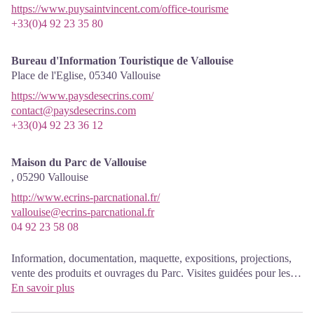
https://www.puysaintvincent.com/office-tourisme
+33(0)4 92 23 35 80
Bureau d'Information Touristique de Vallouise
Place de l'Eglise,
05340
Vallouise
https://www.paysdesecrins.com/
contact@paysdesecrins.com
+33(0)4 92 23 36 12
Maison du Parc de Vallouise
,
05290
Vallouise
http://www.ecrins-parcnational.fr/
vallouise@ecrins-parcnational.fr
04 92 23 58 08
Information, documentation, maquette, expositions, projections,
vente des produits et ouvrages du Parc. Visites guidées pour les
scolaires, réservation obligatoire. La nouvelle Maison du parc a
En savoir plus
ouvert à Vallouise depuis le 1er juin et propose aux visiteurs une