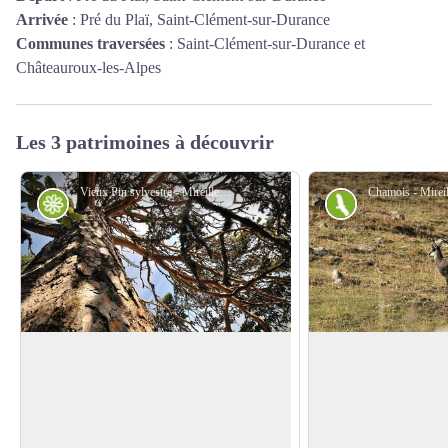
Arrivée
:
Pré du Plaï, Saint-Clément-sur-Durance
Communes traversées
:
Saint-Clément-sur-Durance et
Châteauroux-les-Alpes
Les 3 patrimoines à découvrir
Vieux Pin sylvestre - Mireille Coulon - Parc national des Ecrins
Flore
Faune
Pin sylvestre
Chamois
Le pin sylvestre se reconnaît à la teinte
Omniprésents et pourt
orangée de ses branches et de la partie
observer, les chamois
Voir l'image en plein écran
supérieure de son tronc. Ses aiguilles
altitude durant l'été 