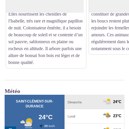
assez courtes, vert grisâtre, typiquement
les grosses chaleurs.
torsadées, sont regroupées par deux.
éterlous (jeunes mâl
Elles nourrissent les chenilles de
constituer de grandes
l'Isabelle, très rare et magnifique papillon
les boucs restent plu
de nuit. Colonisateur émérite, il a besoin
rejoindre les femelle
de beaucoup de soleil et se contente d’un
amours. Ces animaux
sol pauvre, sablonneux en plaine ou
régulièrement dans l
rocheux en altitude. Il arbore parfois une
notamment sous le c
allure de bonsaï Son bois est léger et de
bonne qualité.
Météo