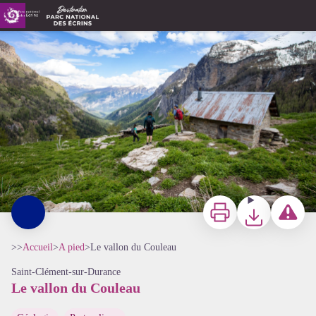
Le vallon du Couleau
Vallon du Couleau - Kinaphoto - Parc national des Ecrins
Imprimer
Télécharger
Signaler 
>>
Accueil
>
A pied
>
Le vallon du Couleau
Saint-Clément-sur-Durance
Le vallon du Couleau