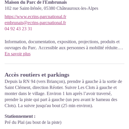
Maison du Parc de l'Embrunais
102 rue Saint-Irénée,
05380
Châteauroux-les-Alpes
https://www.ecrins-parcnational.fr
embrunais@ecrins-parcnational.fr
04 92 43 23 31
Information, documentation, exposition, projections, produits et
ouvrages du Parc. Accessible aux personnes à mobilité réduite.
Entrée libre. Toutes les animations du Parc sont gratuites sauf
En savoir plus
mention contraire.
Ouvert à l'année :
mardi, jeudi, vendredi de
10h00
à
12h00
et
Accès routiers et parkings
de
14h00
à
17h00
.
Depuis la RN 94 (vers Briançon), prendre à gauche à la sortie de
Estival
(juillet-août)
:
lundi au vendredi de
9h
à
12h30
et
Saint Clément, direction Réotier. Suivre Les Clots à gauche et
de
15h
à
18h
.
monter dans le village. Environ 1 km après l’avoir traversé,
prendre la piste qui part à gauche (un peu avant le hameau des
Clots). La suivre jusqu'au bout (25 min environ).
Stationnement :
Pré du Plaï (au bout de la piste)