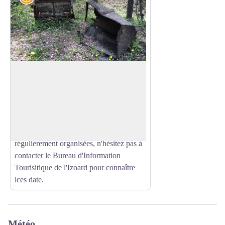
Ancienne mine de la cabane
La mine de la Cabane est l'une des lus
anciennes du village , son entrée est une
Voir l'image en plein écran
des mieux conservée Son exploitation a
évolué avec les époques.
Des visites commentées de la mine sont
régulièrement organisées, n'hésitez pas à
contacter le Bureau d'Information
Tourisitique de l'Izoard pour connaître
lces date.
Météo