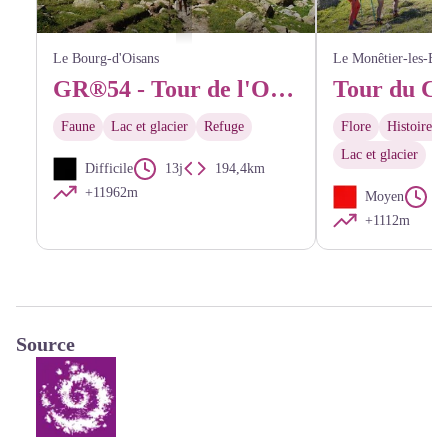
La cabane de berger de Vallonpierre sur le GR54 - Do
Le Bourg-d'Oisans
Le Monêtier-les-Bai
GR®54 - Tour de l'Oisans et des Ecrins
Faune
Lac et glacier
Refuge
Flore
Histoire et
Lac et glacier
Difficile
13j
194,4km
+11962m
Moyen
3j
+1112m
Source