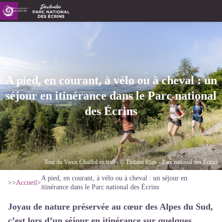
A pied, en courant, à vélo ou à cheval : un
séjour en itinérance dans le Parc national
des Écrins
Tour du Vieux Chaillol en trail - © Thibaut Blais - Parc national des Ecrins
A pied, en courant, à vélo ou à cheval : un séjour en
>>
Accueil
>
itinérance dans le Parc national des Écrins
Joyau de nature préservée au cœur des Alpes du Sud,
c’est lors d’un séjour en itinérance sur quelques