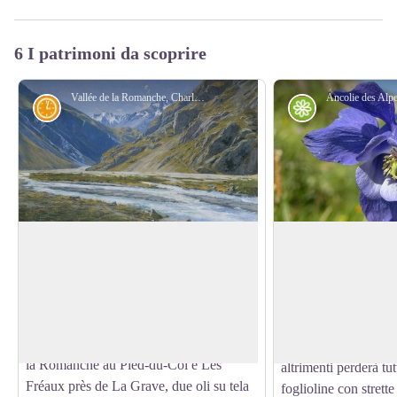
6 I patrimoni da scoprire
Vallée de la Romanche, Charles Bertier - © Musée de Grenoble
Storia
Flora
La valle della Romanche, Charles
Aquilegia delle Alp
Bertier
Dissimulata ai piedi
Fonte di ispirazione per gli artisti di
rododendri, incastrat
montagna la Romanche fu soggetto, nel
View picture in full screen
gli inizi di un prato,
corso degli anni, di molti dipinti. Ispirò a
è una specie poco fre
Charles Bertier (1860-1924) la Vallée de
fulgore uguaglia la ra
la Romanche au Pied-du-Col e Les
altrimenti perderà tutt
Fréaux près de La Grave, due oli su tela
foglioline con strette