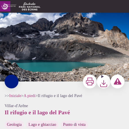
Il rifugio e il lago del Pavé
Lac du Pavé - Thierry Maillet - Parc national des Ecrins
Stampa
Scaricare
Segnala u
>>
Iniziale
>
A piedi
>
Il rifugio e il lago del Pavé
Villar-d'Arêne
Il rifugio e il lago del Pavé
Geologia
Lago e ghiacciao
Punto di vista
View picture in full screen