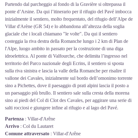
Partendo dal parcheggio al fondo di la Gravière si oltrepassa il
ponte d’Arsine. Da qui l’itinerario per il rifugio del Pavé imbocca
inizialmente il sentiero, molto frequentato, del rifugio dell’Alpe de
Villar d'Arène (GR 54) e lo abbandona all’altezza della soglia
glaciale che i locali chiamano "le volte". Da qui il sentiero
costeggia la riva destra della Romanche lungo i 2 km di Plan de
l'Alpe, luogo ambito in passato per la costruzione di una diga
idroelettrica. Al ponte di Valfourche, che delimita l’ingresso nel
territorio del Parco nazionale degli Ecrins, il sentiero si sposta
sulla riva sinistra e lascia la valle della Romanche per risalire il
vallone dei Cavales, inizialmente sul bordo dell’omonimo torrente
sino a Pichettes, dove il paesaggio di prati alpini lascia il posto a
un paesaggio più brullo. Il sentiero sale sulla cresta della morena
sino ai piedi del Col di Clot des Cavales, per aggirare una serie di
salti rocciosi e giungere infine al rifugio e al lago del Pavé.
Partenza
:
Villar-d'Arêne
Arrivo
:
Col du Lautaret
Comune attraversato
:
Villar-d'Arêne