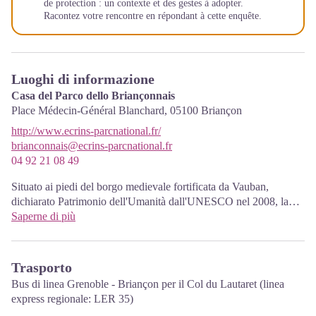
de protection : un contexte et des gestes à adopter
.
Racontez votre rencontre en répondant à cette
enquête
.
Luoghi di informazione
Casa del Parco dello Briançonnais
Place Médecin-Général Blanchard,
05100
Briançon
http://www.ecrins-parcnational.fr/
brianconnais@ecrins-parcnational.fr
04 92 21 08 49
Situato ai piedi del borgo medievale fortificata da Vauban,
dichiarato Patrimonio dell'Umanità dall'UNESCO nel 2008, la
Maison du Parc Briançon è un luogo accogliente, e lo scambio di
Saperne di più
informazioni. Tre piani di esposizione per scoprire: il patrimonio
naturale e culturale, il museo della storia dello sci in Briançon.
Documentazione, mappe, guide turistiche, libri e prodotti del
Trasporto
Parco. Visite guidate per gruppi su prenotazione. Ingresso libero.
Bus di linea Grenoble - Briançon per il Col du Lautaret (linea
express regionale: LER 35)