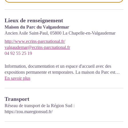
Lieux de renseignement
Maison du Parc du Valgaudemar
Ancien Asile Saint-Paul,
05800
La Chapelle-en-Valgaudemar
http://www.ecrins-parcnational.fr/
valgaudemar@ecrins-parcnational.fr
04 92 55 25 19
Information, documentation et un espace d'accueil avec des
expositions permanente et temporaires. La maison du Parc est
labellisée «Tourisme et handicap». Entrée libre. Toutes les
En savoir plus
animations du Parc sont gratuites sauf mention contraire.
Transport
Réseau de transport de la Région Sud :
https://zou.maregionsud.fr/