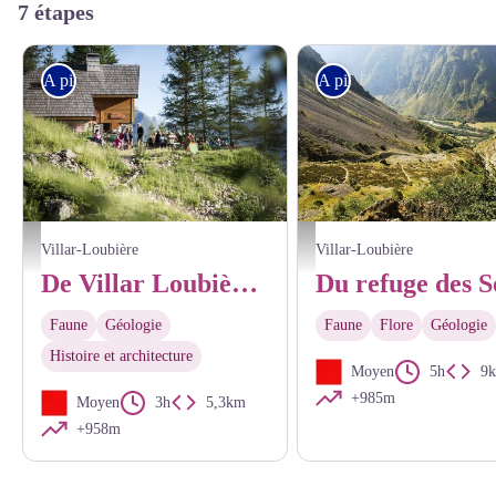
7 étapes
A pied
A pied
Refuge des Souffles - © Parc national des Ecrins - Carlos Ayesta
Le sentier vers le refuge de l'Olan -
Villar-Loubière
Villar-Loubière
De Villar Loubière au refuge des Souffles
Faune
Géologie
Faune
Flore
Géologie
Histoire et architecture
Moyen
5h
9
+985m
Moyen
3h
5,3km
+958m