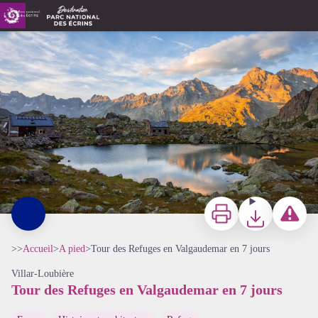
Tour des Refuges en Valgaudemar en 7 jours
Refuge et lac de Vallonpierre - © Parc national des Ecrins - Thibaut Blais
Imprimer
Télécharger
Signaler 
>>
Accueil
>
A pied
>
Tour des Refuges en Valgaudemar en 7 jours
Villar-Loubière
Tour des Refuges en Valgaudemar en 7 jours