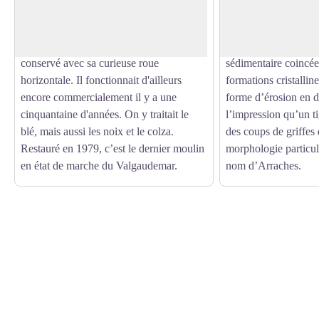
Voir l'image en plein écran
moulin du Villar, recouvert par la
sur la rive opposé au
végétation. Construit en 1838, ce
hameau des Peines pe
patrimoine d'antan a été parfaitement
attention. Se sont de
conservé avec sa curieuse roue
sédimentaire coincée
horizontale. Il fonctionnait d'ailleurs
formations cristallin
encore commercialement il y a une
forme d’érosion en d
cinquantaine d'années. On y traitait le
l’impression qu’un t
blé, mais aussi les noix et le colza.
des coups de griffes 
Restauré en 1979, c’est le dernier moulin
morphologie particuli
en état de marche du Valgaudemar.
nom d’Arraches.