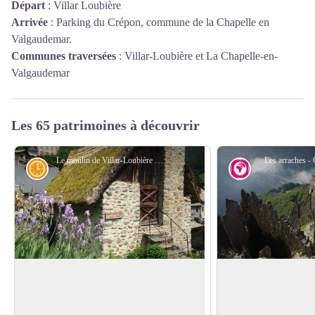
Départ
:
Villar Loubière
Arrivée
:
Parking du Crépon, commune de la Chapelle en
Valgaudemar.
Communes traversées
:
Villar-Loubière et La Chapelle-en-
Valgaudemar
Les 65 patrimoines à découvrir
Le moulin de Villar-Loubière - Florence Chalandon ©
Histoire
Géologie et g
Le moulin de Villar-Loubière
Arraches
En entamant votre montée soutenue vers
Depuis le refuge ou 
le col de la Vaurze, ne rater pas le curieux
une formation géolog