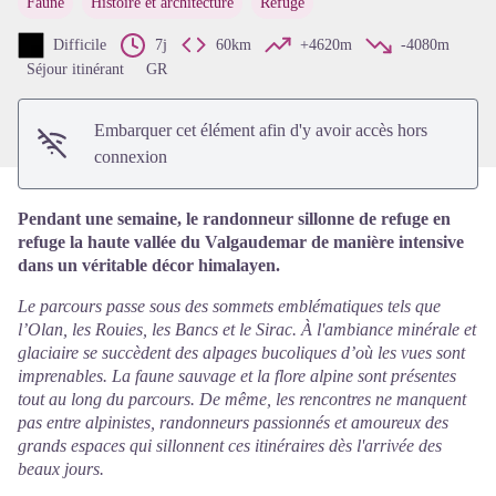
Faune
Histoire et architecture
Refuge
Voir l'image en plein écran
Difficile
7j
60km
+4620m
-4080m
Séjour itinérant
GR
Embarquer cet élément afin d'y avoir accès hors
connexion
Pendant une semaine, le randonneur sillonne de refuge en
refuge la haute vallée du Valgaudemar de manière intensive
dans un véritable décor himalayen.
Le parcours passe sous des sommets emblématiques tels que
l’Olan, les Rouies, les Bancs et le Sirac. À l'ambiance minérale et
glaciaire se succèdent des alpages bucoliques d’où les vues sont
imprenables. La faune sauvage et la flore alpine sont présentes
tout au long du parcours. De même, les rencontres ne manquent
pas entre alpinistes, randonneurs passionnés et amoureux des
grands espaces qui sillonnent ces itinéraires dès l'arrivée des
beaux jours.