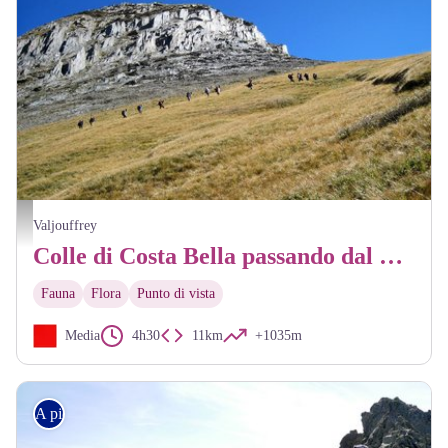
Randonneurs au col de Côte-Belle - Christophe Albert - PNE
Valjouffrey
Colle di Costa Bella passando dal Deserto
Fauna
Flora
Punto di vista
Media
4h30
11km
+1035m
A piedi