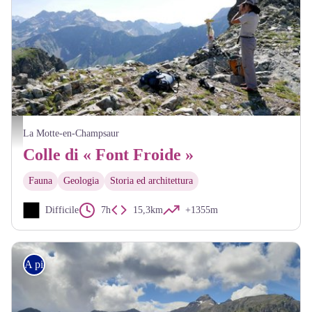
Col de Font Froide - Bernard Guidoni - Parc national des Ecrins
La Motte-en-Champsaur
Colle di « Font Froide »
Fauna
Geologia
Storia ed architettura
Difficile
7h
15,3km
+1355m
A piedi