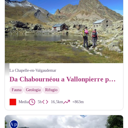
Randonneur au refuge de Vallonpierre - Ludovic Imberdis - PNE
La Chapelle-en-Valgaudemar
Da Chabournéou a Vallonpierre per il sentiero del Ministro
Fauna
Geologia
Rifugio
Media
5h
16,5km
+863m
A piedi