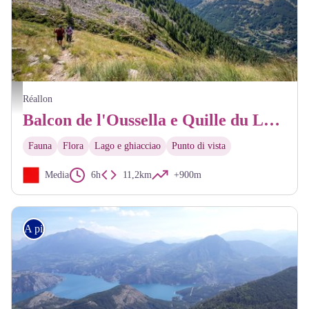
Balcon de Loussela et Quille du Laus - Kinaphoto © Parc national des Ecrins - Kinaphoto
Réallon
Balcon de l'Oussella e Quille du Laus
Fauna
Flora
Lago e ghiacciao
Punto di vista
Media
6h
11,2km
+900m
A piedi