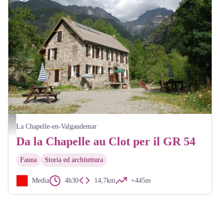
Refuge Xavier Blanc - Dominique Vincent - PNE
La Chapelle-en-Valgaudemar
Da la Chapelle au Clot per il GR 54
Fauna
Storia ed architettura
Media
4h30
14,7km
+445m