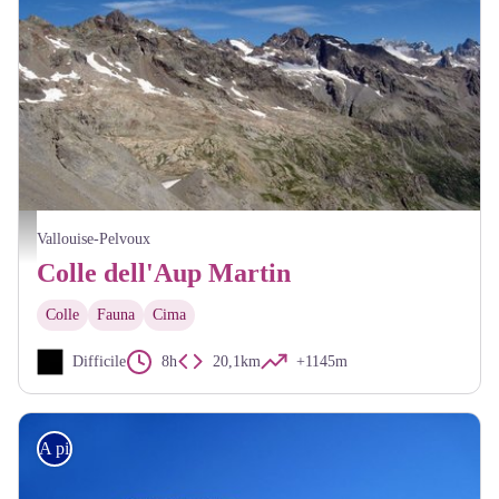
Vue depuis le col de l'Aup Martin - Thierry Maillet - PNE
Vallouise-Pelvoux
Colle dell'Aup Martin
Colle
Fauna
Cima
Difficile
8h
20,1km
+1145m
A piedi