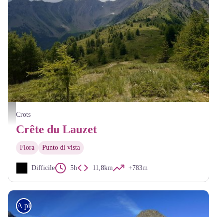
Sur la crête du Lauzet
Crots
Crête du Lauzet
Flora
Punto di vista
Difficile
5h
11,8km
+783m
A piedi