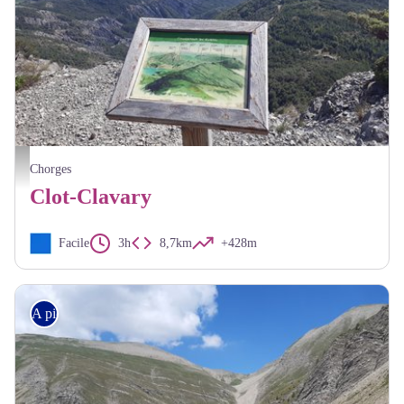
Vue sur le lac de Serre-Ponçon - JF. Arnaud - CDRP
Chorges
Clot-Clavary
Facile
3h
8,7km
+428m
A piedi