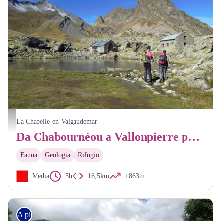
Randonneur au refuge de Vallonpierre - Ludovic Imberdis - PNE
La Chapelle-en-Valgaudemar
Da Chabournéou a Vallonpierre per il sentiero del Ministro
Fauna
Geologia
Rifugio
Media
5h
16,5km
+863m
A piedi