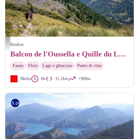
Balcon de Loussela et Quille du Laus - Kinaphoto © Parc national des Ecrins - Kinaphoto
Réallon
Balcon de l'Oussella e Quille du Laus
Fauna
Flora
Lago e ghiacciao
Punto di vista
Media
6h
11,2km
+900m
A piedi