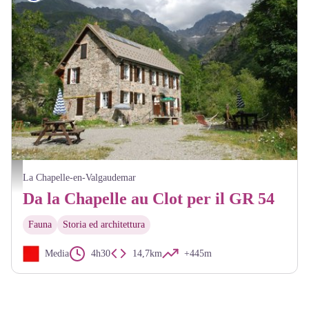
Refuge Xavier Blanc - Dominique Vincent - PNE
La Chapelle-en-Valgaudemar
Da la Chapelle au Clot per il GR 54
Fauna
Storia ed architettura
Media
4h30
14,7km
+445m