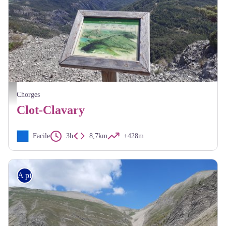
Vue sur le lac de Serre-Ponçon - JF. Arnaud - CDRP
Chorges
Clot-Clavary
Facile
3h
8,7km
+428m
A piedi