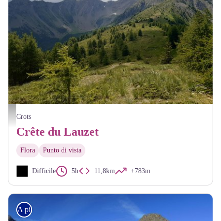
Sur la crête du Lauzet
Crots
Crête du Lauzet
Flora
Punto di vista
Difficile
5h
11,8km
+783m
A piedi