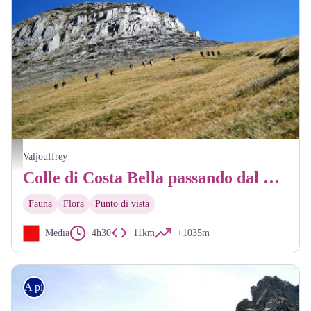
Randonneurs au col de Côte-Belle - Christophe Albert - PNE
Valjouffrey
Colle di Costa Bella passando dal Deserto
Fauna
Flora
Punto di vista
Media
4h30
11km
+1035m
A piedi