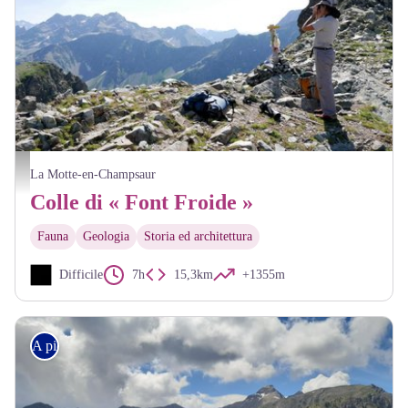
Col de Font Froide - Bernard Guidoni - Parc national des Ecrins
La Motte-en-Champsaur
Colle di « Font Froide »
Fauna
Geologia
Storia ed architettura
Difficile
7h
15,3km
+1355m
A piedi