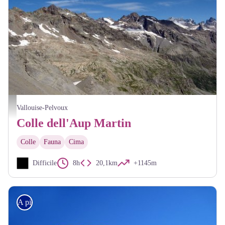
Vue depuis le col de l'Aup Martin - Thierry Maillet - PNE
Vallouise-Pelvoux
Colle dell'Aup Martin
Colle
Fauna
Cima
Difficile
8h
20,1km
+1145m
A piedi