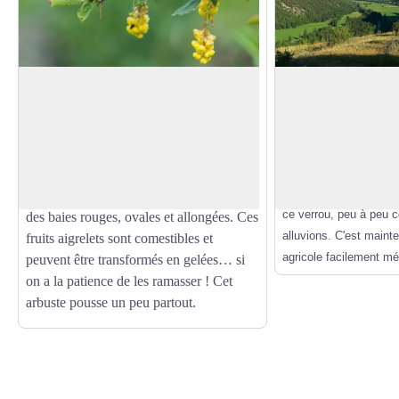
L’épine vinette
La plaine de Freiss
Elle correspond à une
L’épine vinette est un buisson aux
surcreusement lors des
longues épines groupées par trois et aux
Voir l'image en plein écran
glacier freiné par le v
feuilles ovales et dentées. Il donne au
Pallon, a creusé une d
printemps des grappes de petites fleurs
des glaciers, un lac es
jaunes, lesquelles deviendront plus tard
ce verrou, peu à peu 
des baies rouges, ovales et allongées. Ces
alluvions. C'est maint
fruits aigrelets sont comestibles et
agricole facilement mé
peuvent être transformés en gelées… si
on a la patience de les ramasser ! Cet
arbuste pousse un peu partout.