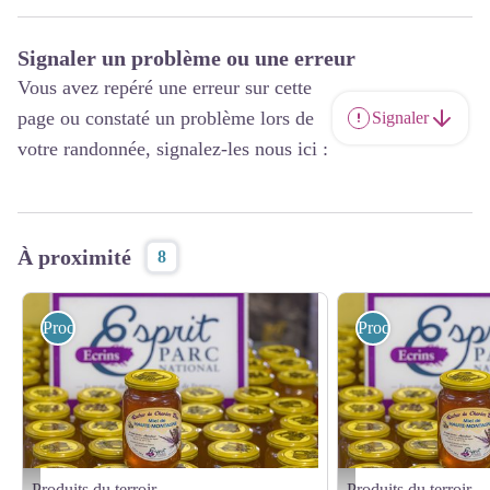
Signaler un problème ou une erreur
Vous avez repéré une erreur sur cette
page ou constaté un problème lors de
Signaler
votre randonnée, signalez-les nous ici :
À proximité
8
Produits du terroir
Produits du terroir
Produits du terroir
Produits du terroir
©Bodin Bertrand
©Bodin Bertrand