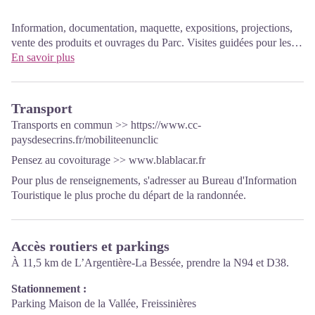
Information, documentation, maquette, expositions, projections,
vente des produits et ouvrages du Parc. Visites guidées pour les
scolaires, réservation obligatoire. La nouvelle Maison du parc a
En savoir plus
ouvert à Vallouise depuis le 1er juin et propose aux visiteurs une
exposition permanente interactive invitant à la découverte du
territoire et de ses patrimoines. Un espace d'exposition temporaire
Transport
permettra une offre renouvelée. Enfin,le dispositif est complété
Transports en commun >>
https://www.cc-
par une salle audiovisuelle permettant d'organiser projections et
paysdesecrins.fr/mobiliteenunclic
conférences Entrée libre. Toutes les animations du Parc sont
Pensez au covoiturage >>
www.blablacar.fr
gratuites sauf mention contraire.
Pour plus de renseignements, s'adresser au Bureau d'Information
Touristique le plus proche du départ de la randonnée.
Accès routiers et parkings
À 11,5 km de L’Argentière-La Bessée, prendre la N94 et D38.
Stationnement :
Parking Maison de la Vallée, Freissinières