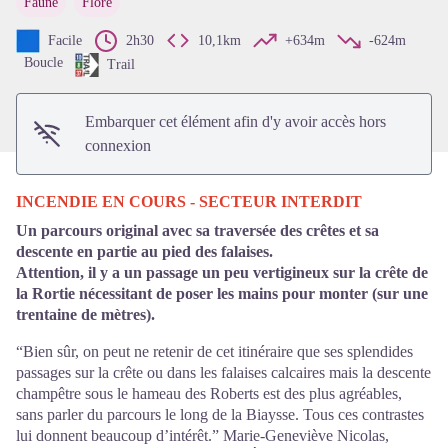
Faune
Flore
Voir l'image en plein écran
Facile
2h30
10,1km
+634m
-624m
Boucle
Trail
Embarquer cet élément afin d'y avoir accès hors
connexion
INCENDIE EN COURS - SECTEUR INTERDIT
Un parcours original avec sa traversée des crêtes et sa
descente en partie au pied des falaises.
Attention, il y a un passage un peu vertigineux sur la crête de
la Rortie nécessitant de poser les mains pour monter (sur une
trentaine de mètres).
“Bien sûr, on peut ne retenir de cet itinéraire que ses splendides
passages sur la crête ou dans les falaises calcaires mais la descente
champêtre sous le hameau des Roberts est des plus agréables,
sans parler du parcours le long de la Biaysse. Tous ces contrastes
lui donnent beaucoup d’intérêt.” Marie-Geneviève Nicolas,