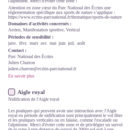
l'alpinisme. Merci d'éviter cette zone !
Attention en zone cœur du Parc National des Écrins une
réglementation spécifique aux sports de nature s’applique :
https://www.ecrins-parcnational.fr/thematique/sports-de-nature
Domaines d'activités concernés :
Aerien, Manifestation sportive, Vertical
Périodes de sensibilité :
janv.
févr.
mars
avr.
mai
juin
juil.
août
Contact :
Parc National des Écrins
Julien Charron
julien.charron@ecrins-parcnational.fr
En savoir plus
Aigle royal
Nidification de l'Aigle royal
Les pratiques qui peuvent avoir une interaction avec l'Aigle
royal en période de nidification sont principalement le vol libre
et les pratiques verticales ou en falaise, comme l'escalade ou
l'alpinisme. Merci d'éviter cette zone et de privilégier un survol
de la zone à une distance de survol de 300m sol soit à une