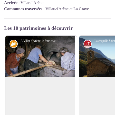
Arrivée
:
Villar d'Arêne
Communes traversées
:
Villar-d'Arêne et La Grave
Les 10 patrimoines à découvrir
A Villar d'Arène: le four chauffé 15 h est à point, on enfourne - Jean-Pierre Nicolet - PNE
Savoir-faire
Petit patrimoin
Four banal de Villar d’Arène
Chapelle Saint-Ant
Tourtes, ravioles et autres crozets font
La chapelle datant d
partie intégrante des spécialités culinaires
belle vue sur la val
Voir l'image en plein écran
de Villar d’Arène, mais c’est surtout le
On priait jadis Saint
fameux « Pô Buli » pain bouilli, qui a fait
mal des ardents, la pe
la réputation du village. Une fois par an,
janvier, lors de sa fê