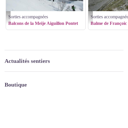
Sorties accompagnées
Sorties accompagné
Horizons - Patrick Morillon - Montée au Lac du Pontet
Alexandre Puech - Horizons
Balcons de la Meije Aiguillon Pontet
Balme de Françoic 
Actualités sentiers
Boutique