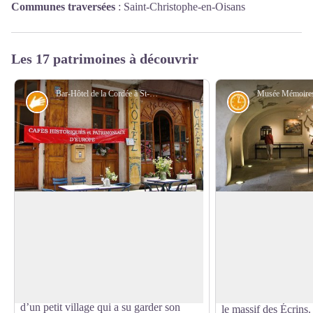
Communes traversées
:
Saint-Christophe-en-Oisans
Les 17 patrimoines à découvrir
Bar-Hôtel de la Cordée à St-Christophe-en-Oisans Ville - © Parc national des Ecrins - Serge Derivaz
Savoir-faire
Histoire
Les hébergements de Saint-
Musée Mémoires d'
Christophe-en-Oisans
Au cœur du village 
Que ce soit à La Cordée ou au Relais des
en Oisans, le musée
Voir l'image en plein écran
Ecrins, vous êtes désormais à « La Ville
d'Alpinisme» est un
» de St-Christophe. Ici vous serez
connaissances sur le
accueillis en toute simplicité, au cœur
qui ont écrit l'histoi
d’un petit village qui a su garder son
le massif des Écrins