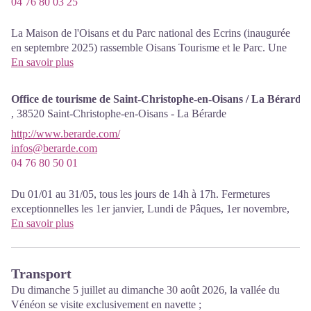
04 76 80 03 25
La Maison de l'Oisans et du Parc national des Ecrins (inaugurée
en septembre 2025) rassemble Oisans Tourisme et le Parc. Une
grande partie "accueil" présente les richesses des 7 vallées de
En savoir plus
l'Oisans ainsi que la "Route des savoir-faire". Un coin "boutique"
propose les objets et éditions du Parc (cartes et topo-guides, cartes
Office de tourisme de Saint-Christophe-en-Oisans / La Bérarde
postales, librairie, textiles et articles pour enfants). Une exposition
,
38520
Saint-Christophe-en-Oisans - La Bérarde
permanente du Parc propose de découvrir l'espace protégé, son
http://www.berarde.com/
histoire, sa biodiversité, avec un zoom sur la vallée du Vénéon, la
infos@berarde.com
réserve intégrale du Lauvitel.
04 76 80 50 01
Accessible à tous les publics. Certains modules sont adaptés aux
personnes en situation de handicap.
Du 01/01 au 31/05, tous les jours de 14h à 17h. Fermetures
Entrée libre.
exceptionnelles les 1er janvier, Lundi de Pâques, 1er novembre,
11 novembre et 25 décembre. Durant les vacances scolaires sauf
En savoir plus
Espace “salon”, accès WIFI gratuit 24/24h.
le samedi, et les jours fériés. Ouvert pour l'Ascension et
Pentecôte.
Transport
Du 01/06 au 30/06, tous les jours. Fermetures exceptionnelles les
1er janvier, Lundi de Pâques, 1er novembre, 11 novembre et 25
Du dimanche 5 juillet au dimanche 30 août 2026, la vallée du
décembre. De 10h à 12h et de 15h à 18h.
Vénéon se visite exclusivement en navette ;