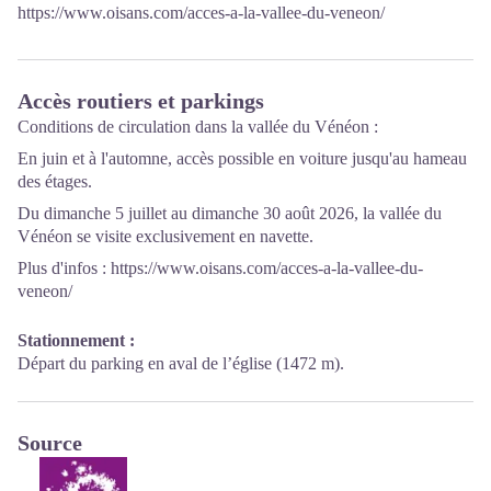
https://www.oisans.com/acces-a-la-vallee-du-veneon/
Du 01/07 au 31/08, tous les jours. Fermetures exceptionnelles les
1er janvier, Lundi de Pâques, 1er novembre, 11 novembre et 25
décembre. De 9h30 à 12h30 et de 15h à 18h.
Du 01/09 au 30/09, tous les jours. Fermetures exceptionnelles les
Accès routiers et parkings
1er janvier, Lundi de Pâques, 1er novembre, 11 novembre et 25
Conditions de circulation dans la vallée du Vénéon :
décembre. De 10h à 12h et de 15h à 18h.
En juin et à l'automne, accès possible en voiture jusqu'au hameau
Du 01/10 au 31/12, tous les jours de 14h à 17h.
des étages.
Fermetures exceptionnelles les jours fériés. Durant les vacances
Du dimanche 5 juillet au dimanche 30 août 2026, la vallée du
scolaires sauf le samedi, les jours fériés et la semaine de Noël.
Vénéon se visite exclusivement en navette.
Plus d'infos :
https://www.oisans.com/acces-a-la-vallee-du-
veneon/
Stationnement :
Départ du parking en aval de l’église (1472 m).
Source