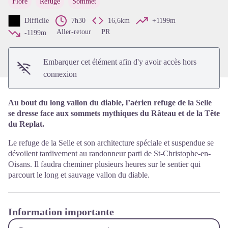
Flore
Refuge
Sommet
Voir l'image en plein écran
Difficile
7h30
16,6km
+1199m
Aller-retour
PR
-1199m
Embarquer cet élément afin d'y avoir accès hors
connexion
Au bout du long vallon du diable, l’aérien refuge de la Selle
se dresse face aux sommets mythiques du Râteau et de la Tête
du Replat.
Le refuge de la Selle et son architecture spéciale et suspendue se
dévoilent tardivement au randonneur parti de St-Christophe-en-
Oisans. Il faudra cheminer plusieurs heures sur le sentier qui
parcourt le long et sauvage vallon du diable.
Information importante